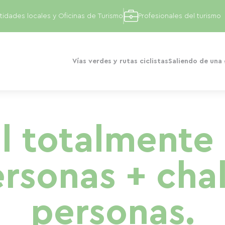
tidades locales y Oficinas de Turismo
Profesionales del turismo
Vías verdes y rutas ciclistas
Saliendo de una
al totalmente
rsonas + cha
personas.