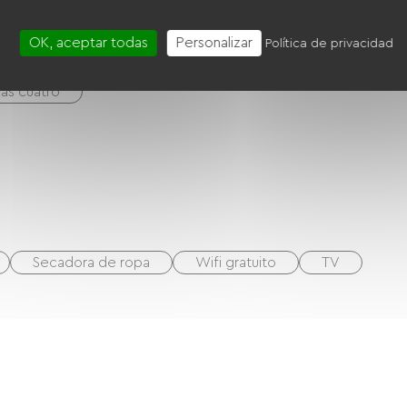
Masajes / Modelados
OK, aceptar todas
Personalizar
Política de privacidad
Las cuatro
Secadora de ropa
Wifi gratuito
TV