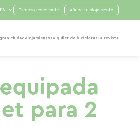
Espacio anunciante
Añade tu alojamiento
 gran ciudad
Alojamientos
Alquiler de bicicletas
La revista
 equipada
let para 2