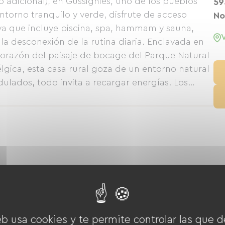
 adicional), en Gussignies, uno de los pueblos
59
ntorno tranquilo y verde, disfrute de acceso
No
iva que incluye piscina, spa, hammam y sauna,
 la desconexión de la rutina diaria. Enclavada en
 corazón del paisaje de bocage del Parque Natural
lgica, esta casa rural goza de un entorno natural
dulados, todo invita a recargar energías. Los
 las actividades al aire libre quedarán cautivados
ismo de montaña y equitación accesibles desde el
que de Mormal, ideal para escapadas en plena
eb usa cookies y te permite controlar las que d