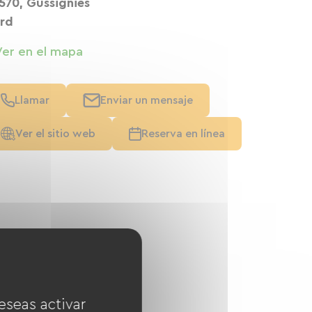
570, Gussignies
rd
Ver en el mapa
Llamar
Enviar un mensaje
Ver el sitio web
Reserva en línea
eseas activar