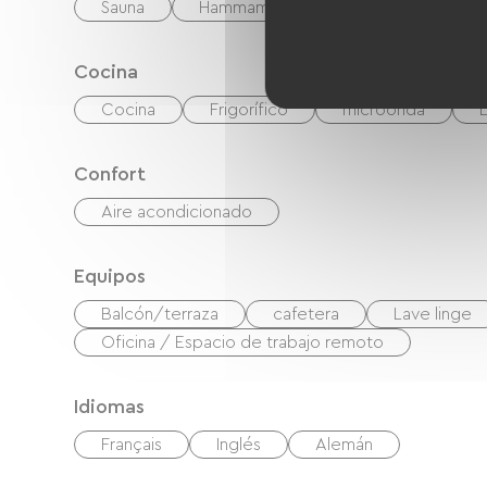
Sauna
Hammam
Jaccuzi
Spa
Cocina
Cocina
Frigorífico
microonda
Confort
Aire acondicionado
Equipos
Balcón/terraza
cafetera
Lave linge
Oficina / Espacio de trabajo remoto
Idiomas
Français
Inglés
Alemán