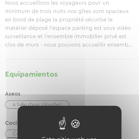
Nous accueillons les voyageurs pour un
minimum de trois nuits nos gîtes sont spacieux
en bord de plage la propriété sécurise le
matériel déposé l’espace parking est sous vidéo
surveillance et l’ensemble immobilier privé est
clos de murs - nous pouvons accueillir ensemble
huit à onze voyageurs / sur nos deux maisons
dans une ambiance cosy avec l’avantage du
confort contemporain, les pieds presque dans
Equipamientos
l’eau.
Aseos
4 Salle d'eau (douche)
Cocina
Cocina
Frigorífico
Congélateur