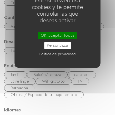
Este sitio web usa
microonda
Las cuatro
cookies y te permite
controlar las que
Confort
deseas activar
Aire acondicionado
Comedor al aire libre
OK, aceptar todas
Descripción
Personalizar
Terreno privado cercado
Política de privacidad
Equipos
Jardín
Balcón/terraza
cafetera
Lave linge
Wifi gratuito
TV
Barbacoa
Oficina / Espacio de trabajo remoto
Idiomas