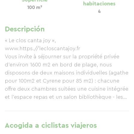
habitaciones
100 m²
4
Descripción
« Le clos canta joy »,
www.https.//lecloscantajoy.fr
Vous invite à séjourner sur la propriété privée
d’environ 1600 m2 en bord de plage, nous
disposons de deux maisons individuelles (agathe
pour 100m2 et Cyrene pour 85 m2) : chacune
offre deux chambres suitées une cuisine intégrée
et l’espace repas et un salon bibliothèque - les
extérieurs arborés fleuris vous promettent des
moments conviviaux en plein air sous la pergola
ou sous la paillote… tout est pensé pour la
Acogida a ciclistas viajeros
détente et le farniente.