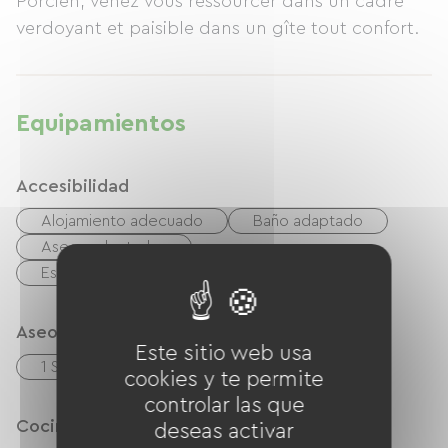
Porcien, venez vous ressourcer dans un cadre
verdoyant et paisible dans un gîte tout confort.
Equipamientos
Accesibilidad
Alojamiento adecuado
Baño adaptado
Aseos adaptados
Espacio de estacionamiento adecuado
Aseos
Este sitio web usa
1 Salle d'eau (douche)
cookies y te permite
controlar las que
Cocina
deseas activar