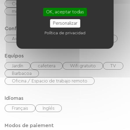
Cocina
Frigorífico
Congélateur
microonda
Las cuatro
OK, aceptar todas
Personalizar
Confort
Política de privacidad
Aire acondicionado
Comedor al aire libre
Equipos
Jardín
cafetera
Wifi gratuito
TV
Barbacoa
Oficina / Espacio de trabajo remoto
Idiomas
Français
Inglés
Modos de paiement