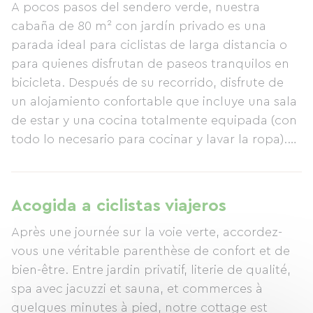
A pocos pasos del sendero verde, nuestra
cabaña de 80 m² con jardín privado es una
parada ideal para ciclistas de larga distancia o
para quienes disfrutan de paseos tranquilos en
bicicleta. Después de su recorrido, disfrute de
un alojamiento confortable que incluye una sala
de estar y una cocina totalmente equipada (con
todo lo necesario para cocinar y lavar la ropa).
En la planta superior, encontrará dos
dormitorios: uno con cama de matrimonio (160
cm) y otro que se puede configurar con dos
Acogida a ciclistas viajeros
camas individuales (90 cm) o una cama king size
Après une journée sur la voie verte, accordez-
(180 cm), además de una zona de descanso en
vous une véritable parenthèse de confort et de
un altillo. Un baño con lavabo doble y bañera
bien-être. Entre jardin privatif, literie de qualité,
completa la planta baja. Para relajarse después
spa avec jacuzzi et sauna, et commerces à
de su paseo, la zona de spa (opcional, 50 € por
quelques minutes à pied, notre cottage est
día) ofrece una sesión privada de 1,5 horas con