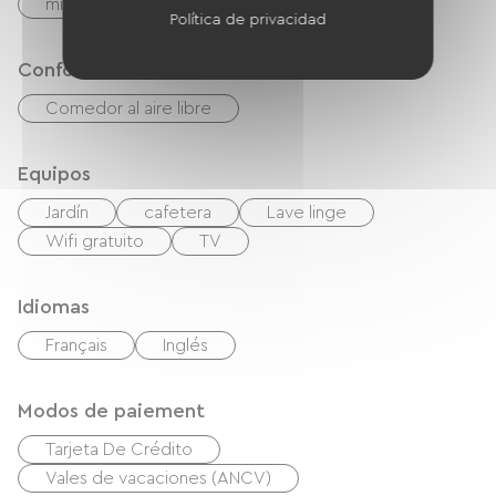
microonda
Las cuatro
Política de privacidad
Confort
Comedor al aire libre
Equipos
Jardín
cafetera
Lave linge
Wifi gratuito
TV
Idiomas
Français
Inglés
Modos de paiement
Tarjeta De Crédito
Vales de vacaciones (ANCV)