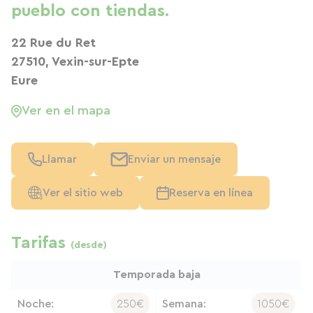
pueblo con tiendas.
22 Rue du Ret
27510, Vexin-sur-Epte
Eure
Ver en el mapa
Llamar
Enviar un mensaje
Ver el sitio web
Reserva en línea
Tarifas
(desde)
Temporada baja
Noche:
250€
Semana:
1050€