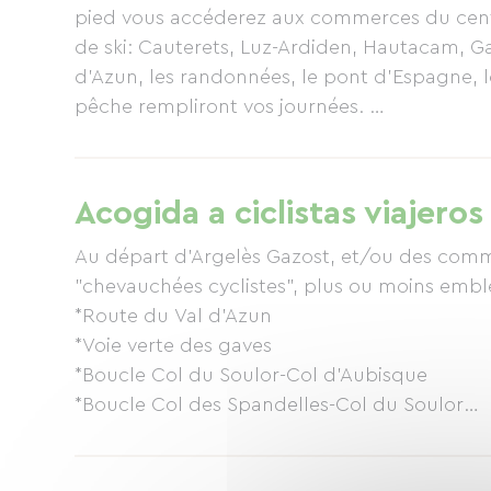
pied vous accéderez aux commerces du centre 
de ski: Cauterets, Luz-Ardiden, Hautacam, G
d'Azun, les randonnées, le pont d'Espagne, l
pêche rempliront vos journées.
Ville étape du Tour de France, au pied des co
champions.
A pied, vélo ou roller, découvrez la voie vert
Acogida a ciclistas viajeros
Nestalas. Elle vous invite à découvrir les villa
Nous sommes conventionnés ANCV Classic 
Au départ d'Argelès Gazost, et/ou des commu
"chevauchées cyclistes", plus ou moins emb
*Route du Val d'Azun
*Voie verte des gaves
*Boucle Col du Soulor-Col d'Aubisque
*Boucle Col des Spandelles-Col du Soulor
*Col du Tourmalet-Col d'Aspin