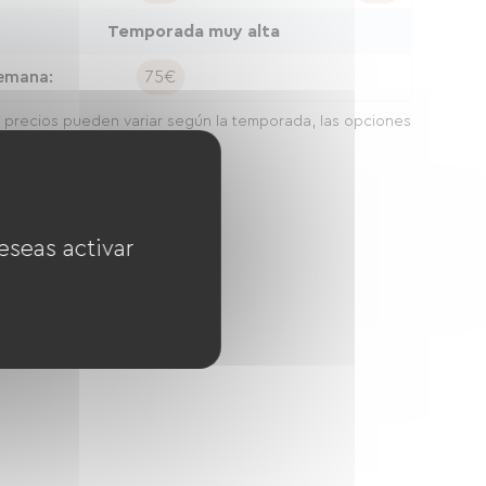
Temporada muy alta
emana:
75€
 precios pueden variar según la temporada, las opciones
a duración de la estancia.
eseas activar