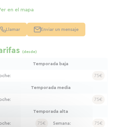
Ver en el mapa
Llamar
Enviar un mensaje
arifas
(desde)
Temporada baja
oche:
75€
Temporada media
oche:
75€
Temporada alta
oche:
75€
Semana:
75€