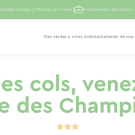
tidades locales y Oficinas de Turismo
Profesionales del turismo
Vías verdes y rutas ciclistas
Saliendo de una
es cols, venez
e des Champ