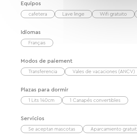
Equipos
cafetera
Lave linge
Wifi gratuito
Idiomas
Français
Modos de paiement
Transferencia
Vales de vacaciones (ANCV)
Plazas para dormir
1 Lits 140cm
1 Canapés convertibles
Servicios
Se aceptan mascotas
Aparcamiento gratuito