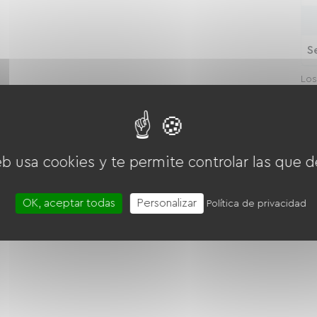
S
Los
y l
microonda
Las cuatro
eb usa cookies y te permite controlar las que d
OK, aceptar todas
Personalizar
Política de privacidad