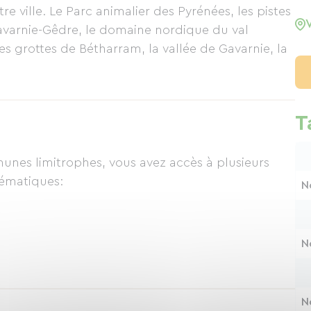
ville. Le Parc animalier des Pyrénées, les pistes
avarnie-Gêdre, le domaine nordique du val
es grottes de Bétharram, la vallée de Gavarnie, la
ls mythiques, venez rouler sur les traces des
T
e, longue de 18 km, de Lourdes à Pierrefite-
ges typiques de la vallée et leur histoire.
& Connect
nes limitrophes, vous avez accès à plusieurs
lématiques:
N
N
N