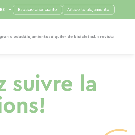
Espacio anunciante
Añade tu alojamiento
 gran ciudad
Alojamientos
Alquiler de bicicletas
La revista
 suivre la
ions!