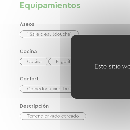
Equipamientos
Aseos
1 Salle d'eau (douche)
Cocina
Cocina
Frigorífico
Congélateur
Este sitio w
Confort
Comedor al aire libre
Descripción
Terreno privado cercado