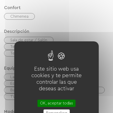
Confort
Chimenea
Descripción
Sala de estar / Salón
Terreno privado cercado
Garaje
Terraza
Equipos
Este sitio web usa
cookies y te permite
Lave linge
Equipo de planchado
controlar las que
Equipo para bebés
Salón de jardín
deseas activar
Barbacoa
Reproductor de DVD
TNT
TV
OK, aceptar todas
Modos de paiement
Personalizar