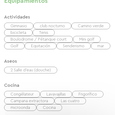
Equipamientos
Actividades
Gimnasio
club nocturno
Camino verde
bicicleta
Tenis
Boulodrome / Pétanque court
Mini golf
Golf
Equitación
Senderismo
mar
Aseos
2 Salle d'eau (douche)
Cocina
Congélateur
Lavavajillas
Frigorífico
Campana extractora
Las cuatro
microonda
Cocina