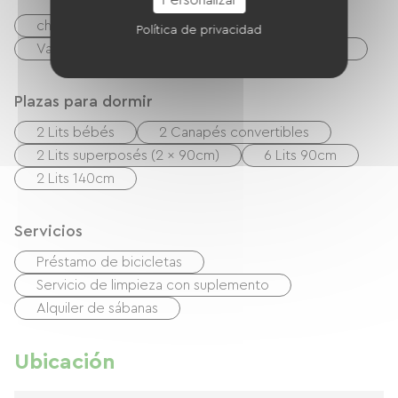
cheques
Efectivo
Política de privacidad
Vales de vacaciones (ANCV)
Transferencia
Plazas para dormir
2 Lits bébés
2 Canapés convertibles
2 Lits superposés (2 x 90cm)
6 Lits 90cm
2 Lits 140cm
Servicios
Préstamo de bicicletas
Servicio de limpieza con suplemento
Alquiler de sábanas
Ubicación