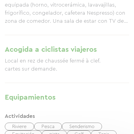
equipada (horno, vitrocerámica, lavavajillas,
frigorífico, congelador, cafetera Nespresso) con
zona de comedor. Una sala de estar con TV de
pantalla plana y una zona de dormitorio
independiente con dos camas individuales
(90x200 cm). Un baño con una amplia ducha de
Acogida a ciclistas viajeros
hidromasaje y lavadora. Un aseo independiente.
Local en rez de chaussée fermé à clef.
En la planta superior: La suite principal con un
cartes sur demande.
dormitorio con cama de matrimonio (160 cm).
Un cambiador. Una zona para bebés con cuna
de madera. Las comodidades incluyen: horno
eléctrico, vitrocerámica, frigorífico con
Equipamientos
congelador, microondas, lavavajillas, cafetera
Nespresso, lavadora, tendedero, plancha,
Actividades
secador de pelo, TV de pantalla plana con
canales terrestres digitales, acceso a internet,
Riviere
Pesca
Senderismo