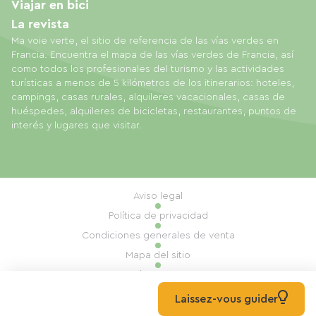
Viajar en bici
La revista
Ma voie verte, el sitio de referencia de las vías verdes en
Francia. Encuentra el mapa de las vías verdes de Francia, así
como todos los profesionales del turismo y las actividades
turísticas a menos de 5 kilómetros de los itinerarios: hoteles,
campings, casas rurales, alquileres vacacionales, casas de
huéspedes, alquileres de bicicletas, restaurantes, puntos de
interés y lugares que visitar.
Aviso legal
Política de privacidad
Condiciones generales de venta
Mapa del sitio
Gestión de cookies
Realización: Mill, Privas
Laissez-vous guider
© 2026 Ma Voie Verte Todos los derechos reservados