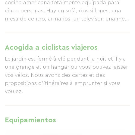
cocina americana totalmente equipada para
cinco personas. Hay un sofá, dos sillones, una
mesa de centro, armarios, un televisor, una mesa
de comedor con cinco sillas, una estufa de gas,
una cafetera, un microondas, un lavavajillas, un
fregadero y cubertería y vajilla para cinco
Acogida a ciclistas viajeros
personas. En el pasillo, encontrará una
Le jardin est fermé à clé pendant la nuit et il y a
estantería, y luego una puerta que da al
une grange et un hangar ou vous pouvez laisser
dormitorio 1 con una cama doble, un armario,
vos vélos. Nous avons des cartes et des
una cómoda y dos mesitas de noche. De vuelta
propositions d'itinéraires à emprunter si vous
al pasillo, la segunda puerta lleva al dormitorio 2
voulez.
con tres camas individuales, un armario, una
cómoda, un armario y tres mesitas de noche. La
tercera puerta del pasillo lleva al cuarto de baño
con inodoro, lavabo, ducha y una pequeña
Equipamientos
ventana. El jardín de la casa rural es compartido
con nosotros, una pareja de sesenta y tantos