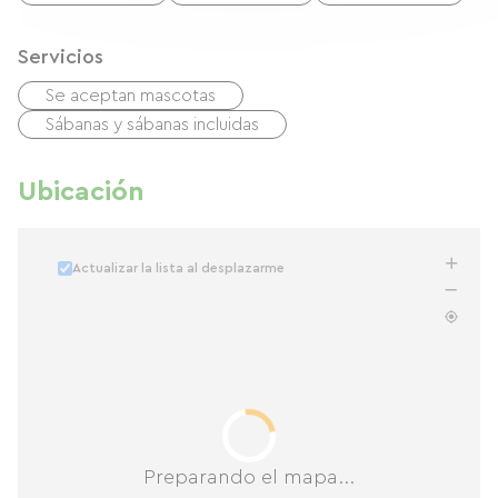
están a media hora de Le Mas, mientras que
Montpellier se encuentra a 40 minutos, con sus
Servicios
museos, restos romanos y modernos centros
Se aceptan mascotas
comerciales.
Sábanas y sábanas incluidas
Ubicación
Actualizar la lista al desplazarme
Preparando el mapa...