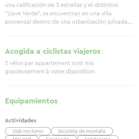
una calificación de 3 estrellas y el distintivo
"Llave Verde", se encuentran en una villa
provenzal dentro de una urbanización privada,
cerca de las playas de Port Grimaud. Un lugar
diseñado para la relajación y el bienestar, con
opción de masajes terapéuticos y sauna de
Acogida a ciclistas viajeros
infrarrojos. Ideal para parejas que buscan
2 vélos par appartement sont mis
recargar energías en un entorno tranquilo con
gracieusement à votre disposition.
una piscina natural infinita (13x6 m), tumbonas y
bicicletas, que ofrece numerosas actividades
gracias a su ubicación en una popular zona
turística.
Equipamientos
Actividades
club nocturno
bicicleta de montaña