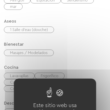
Mini golf
Equitación
Senderismo
mar
Aseos
1 Salle d'eau (douche)
Bienestar
Masajes / Modelados
Cocina
Lavavajillas
Frigorífico
Campana extractora
Las cuatro
Cocina
Descripción
Este sitio web usa