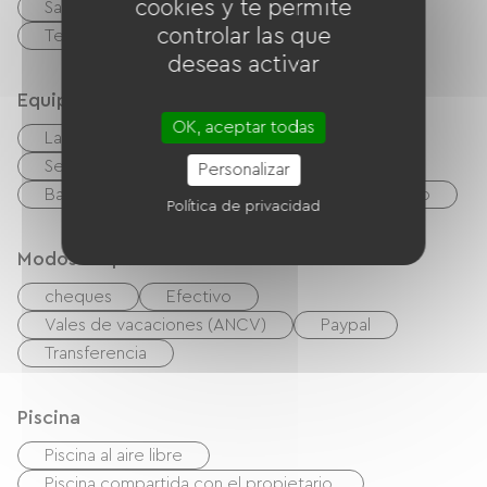
cookies y te permite
Sala de estar / Salón
controlar las que
Terreno privado cercado
Terraza
deseas activar
Equipos
OK, aceptar todas
Lave linge
Equipo de planchado
Secador de pelo
Salón de jardín
Personalizar
Barbacoa
TNT
TV
Wifi gratuito
Política de privacidad
Modos de paiement
cheques
Efectivo
Vales de vacaciones (ANCV)
Paypal
Transferencia
Piscina
Piscina al aire libre
Piscina compartida con el propietario.