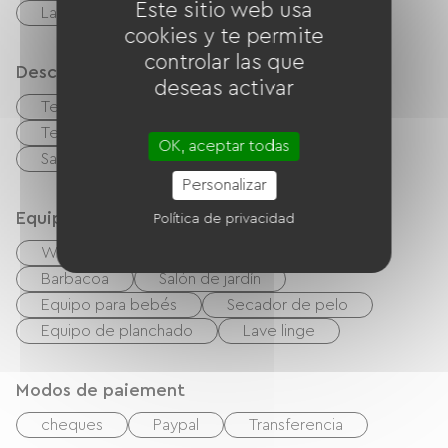
Este sitio web usa
Lavavajillas
Congélateur
cookies y te permite
controlar las que
Descripción
deseas activar
Terraza
Garaje
Terreno privado cercado
OK, aceptar todas
Sala de estar / Salón
Personalizar
Equipos
Política de privacidad
Wifi gratuito
TV
Canal +
Barbacoa
Salón de jardín
Equipo para bebés
Secador de pelo
Equipo de planchado
Lave linge
Modos de paiement
cheques
Paypal
Transferencia