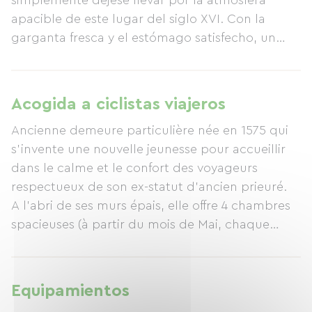
simplemente déjese llevar por la atmósfera
apacible de este lugar del siglo XVI. Con la
garganta fresca y el estómago satisfecho, un
último esfuerzo para llegar a los acogedores
nidos para noches de completa relajación, o tal
vez, ¿quedarse a pasar la noche al aire libre bajo
Acogida a ciclistas viajeros
el tilo o el cerezo, escuchando los sonidos
Ancienne demeure particulière née en 1575 qui
nocturnos? Se requerirá un depósito de
s'invente une nouvelle jeunesse pour accueillir
seguridad de 350 €. Limpieza: 120 €. Se
dans le calme et le confort des voyageurs
proporcionan sábanas y toallas y están incluidas
respectueux de son ex-statut d'ancien prieuré.
en el precio. Se proporcionan productos de
A l'abri de ses murs épais, elle offre 4 chambres
higiene, artículos de limpieza para el hogar y
spacieuses (à partir du mois de Mai, chaque
alimentos básicos.
chambre sera équipée de sa salle d'eau privative
ainsi que d'un toilette) et une grande pièce de
vie avec son poêle à bois. Idéale pour des
Equipamientos
familles, des séjours entre amis, des vacances,