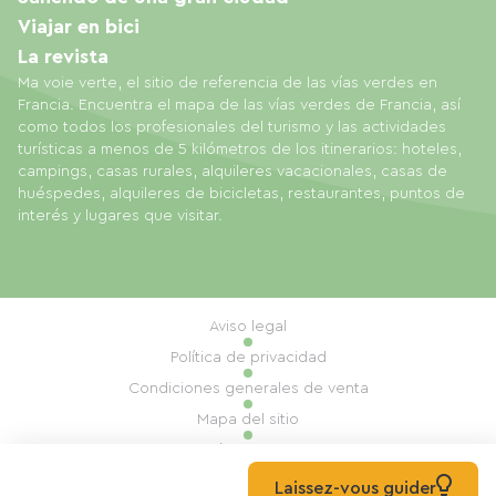
Viajar en bici
La revista
Ma voie verte, el sitio de referencia de las vías verdes en
Francia. Encuentra el mapa de las vías verdes de Francia, así
como todos los profesionales del turismo y las actividades
turísticas a menos de 5 kilómetros de los itinerarios: hoteles,
campings, casas rurales, alquileres vacacionales, casas de
huéspedes, alquileres de bicicletas, restaurantes, puntos de
interés y lugares que visitar.
Aviso legal
Política de privacidad
Condiciones generales de venta
Mapa del sitio
Gestión de cookies
Realización: Mill, Privas
Laissez-vous guider