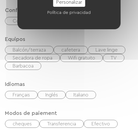
Personalizar
Confort
Política de privacidad
Comedor al aire libre
Equipos
Balcón/terraza
cafetera
Lave linge
Secadora de ropa
Wifi gratuito
TV
Barbacoa
Idiomas
Français
Inglés
Italiano
Modos de paiement
cheques
Transferencia
Efectivo