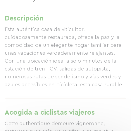
2
Descripción
Esta auténtica casa de viticultor,
cuidadosamente restaurada, ofrece la paz y la
comodidad de un elegante hogar familiar para
unas vacaciones verdaderamente relajantes.
Con una ubicación ideal a solo minutos de la
estación de tren TGV, salidas de autopista,
numerosas rutas de senderismo y vías verdes y
azules accesibles en bicicleta, esta casa rural le
permite explorar fácilmente Mâcon, Cluny,
Tournus y Lyon (1 hora en coche). La casa rural
está adosada a la casa de los propietarios
Acogida a ciclistas viajeros
(completamente independiente) y linda con un
Cette authentique demeure vigneronne,
pequeño local comercial sin causar molestias.