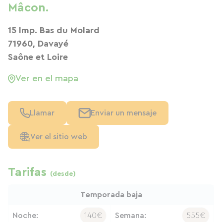
Mâcon.
15 Imp. Bas du Molard
71960, Davayé
Saône et Loire
Ver en el mapa
Llamar
Enviar un mensaje
Ver el sitio web
Tarifas
(desde)
Temporada baja
Noche:
140€
Semana:
555€