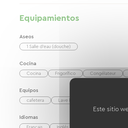
Equipamientos
Aseos
1 Salle d'eau (douche)
Cocina
Cocina
Frigorífico
Congélateur
Equipos
cafetera
Lave linge
Wifi gratuito
Este sitio w
Idiomas
Français
Inglés