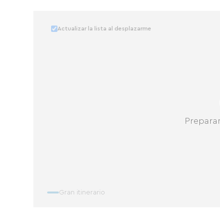
Actualizar la lista al desplazarme
Prepara
Gran itinerario