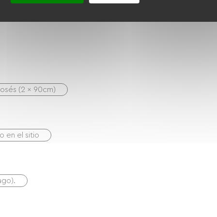
posés (2 x 90cm)
 en el sitio
ago).