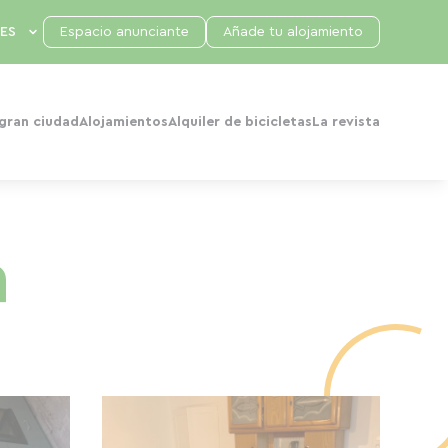
Espacio anunciante
Añade tu alojamiento
 gran ciudad
Alojamientos
Alquiler de bicicletas
La revista
a