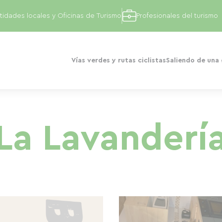
tidades locales y Oficinas de Turismo
Profesionales del turismo
Vías verdes y rutas ciclistas
Saliendo de una
La Lavanderí