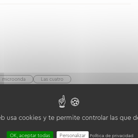
microonda
Las cuatro
TV
eb usa cookies y te permite controlar las que d
OK, aceptar todas
Personalizar
Política de privacidad