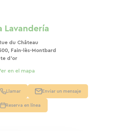
a Lavandería
Rue du Château
500, Fain-lès-Montbard
te d'or
Ver en el mapa
Llamar
Enviar un mensaje
Reserva en línea