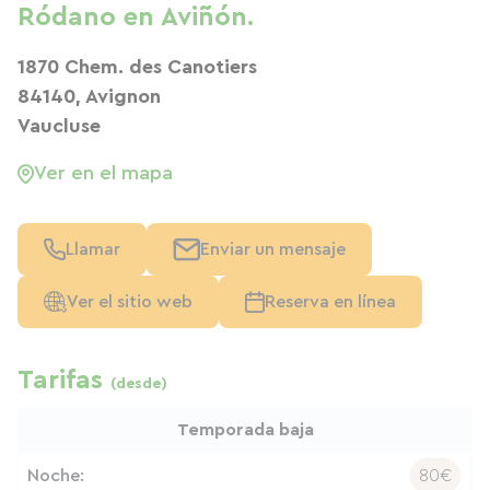
Ródano en Aviñón.
1870 Chem. des Canotiers
84140, Avignon
Vaucluse
Ver en el mapa
Llamar
Enviar un mensaje
Ver el sitio web
Reserva en línea
Tarifas
(desde)
Temporada baja
Noche:
80€