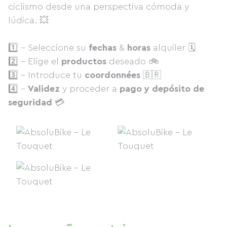
ciclismo desde una perspectiva cómoda y
lúdica. 💥
1️⃣ - Seleccione su
fechas
&
horas
alquiler 🗓
2️⃣ - Elige el
productos
deseado 🚲
3️⃣ - Introduce tu
coordonnées
🇧🇷
4️⃣ -
Validez
y proceder a
pago y depósito de
seguridad
💳