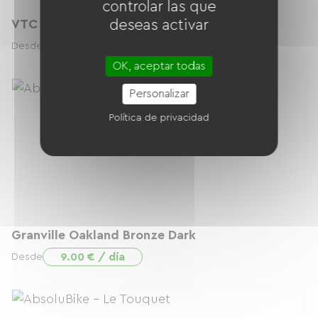
controlar las que
VTC Cannondale Adventure Neo 4
deseas activar
17.00 € / día
Desde
OK, aceptar todas
Personalizar
Política de privacidad
Granville Oakland Bronze Dark
9.00 € / día
Desde