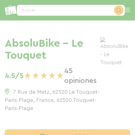
Panel de gestión de cookies
Buscar...
AbsoluBike - Le
Touquet
45
★
★
★
★
★
4.5/5
opiniones
7 Rue de Metz, 62520 Le Touquet-
Paris-Plage, France
,
62520
Touquet-
Paris-Plage