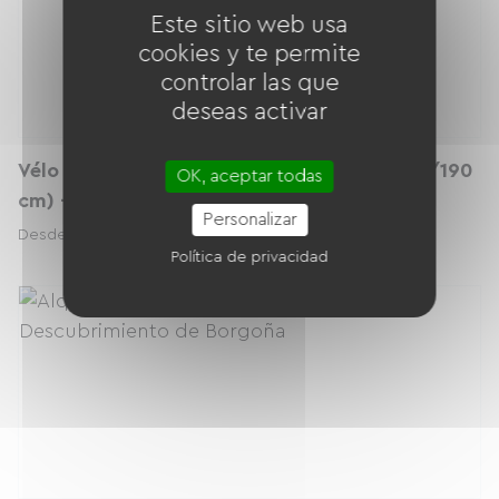
Este sitio web usa
cookies y te permite
controlar las que
deseas activar
Vélo Électrique Gitane G-LIFE Longtail (160/190
OK, aceptar todas
cm) – 2025
Personalizar
50.00 € / día
Desde
Política de privacidad