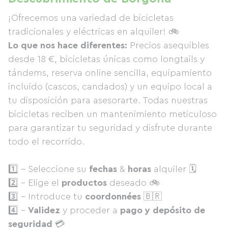
¡Ofrecemos una variedad de bicicletas
tradicionales y eléctricas en alquiler! 🚲
Lo que nos hace diferentes:
Precios asequibles
desde 18 €, bicicletas únicas como longtails y
tándems, reserva online sencilla, equipamiento
incluido (cascos, candados) y un equipo local a
tu disposición para asesorarte. Todas nuestras
bicicletas reciben un mantenimiento meticuloso
para garantizar tu seguridad y disfrute durante
todo el recorrido.
1️⃣ - Seleccione su
fechas
&
horas
alquiler 🗓
2️⃣ - Elige el
productos
deseado 🚲
3️⃣ - Introduce tu
coordonnées
🇧🇷
4️⃣ -
Validez
y proceder a
pago y depósito de
seguridad
💳