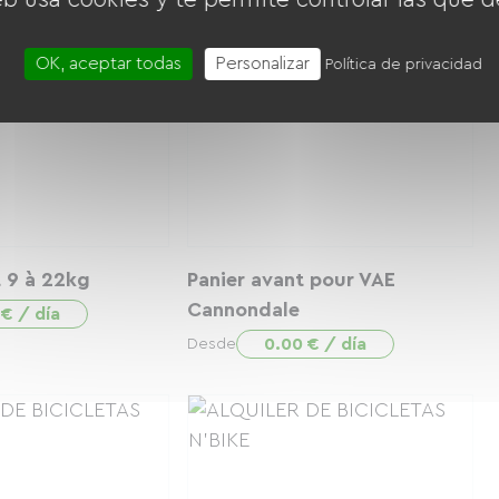
OK, aceptar todas
Personalizar
Política de privacidad
t 9 à 22kg
Panier avant pour VAE
Cannondale
 € / día
0.00 € / día
Desde