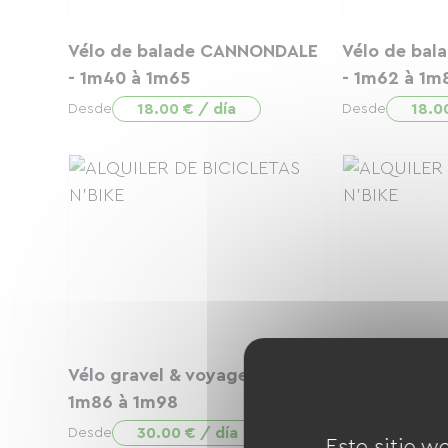
Vélo de balade CANNONDALE
Vélo de ba
- 1m40 à 1m65
- 1m62 à 1m
18.00 € / día
18.0
Desde
Desde
Vélo gravel & voyage Gitane -
Casque enfa
1m86 à 1m98
0.00
Desde
30.00 € / día
Desde
Este sitio w