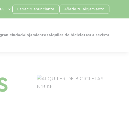
Espacio anunciante
Añade tu alojamiento
 gran ciudad
Alojamientos
Alquiler de bicicletas
La revista
S