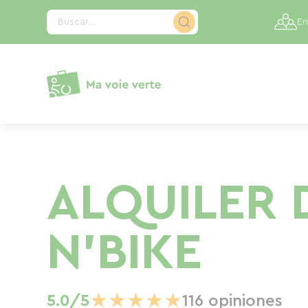
Panel de gestión de cookies
Buscar...
En
ALQUILER 
N'BIKE
★
★
★
★
★
5.0/5
116 opiniones