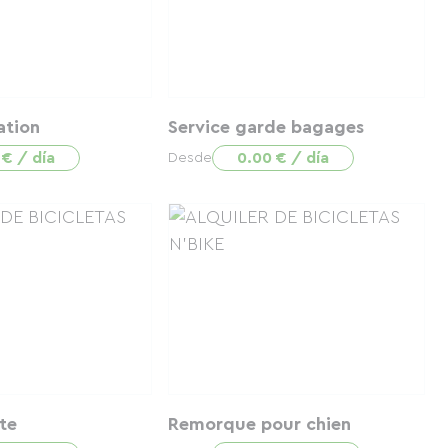
ation
Service garde bagages
 € / día
0.00 € / día
Desde
te
Remorque pour chien