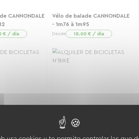
lade CANNONDALE
Vélo de balade CANNONDALE
82
- 1m76 à 1m95
0 € / día
18.00 € / día
Desde
nt -12 ans
Forfait nettoyage vélo
 € / día
0.00 € / día
Desde
eb usa cookies y te permite controlar las que d