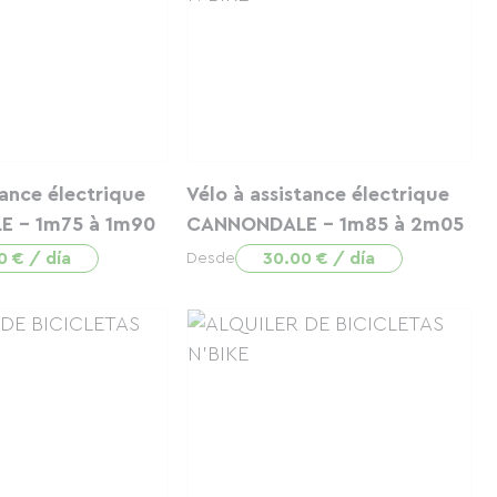
tance électrique
Vélo à assistance électrique
 - 1m75 à 1m90
CANNONDALE - 1m85 à 2m05
0 € / día
30.00 € / día
Desde