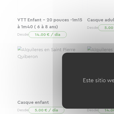
VTT Enfant - 20 pouces -1m15
Casque adul
à 1m40 ( 6 à 8 ans)
5.00
Desde
14.00 € / día
Desde
Este sitio w
Casque enfant
Remorque en
5.00 € / día
14.0
Desde
Desde