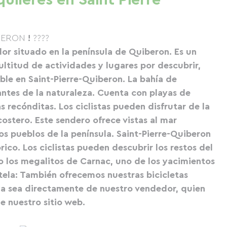
quileres en Saint Pierre
IBERON
!
????
or situado en la península de Quiberon. Es un
ultitud de actividades y lugares por descubrir,
ible en Saint-Pierre-Quiberon.
La bahía de
antes de la naturaleza. Cuenta con playas de
s recónditas. Los ciclistas pueden disfrutar de la
 costero. Este sendero ofrece vistas al mar
os pueblos de la península.
Saint-Pierre-Quiberon
ico. Los ciclistas pueden descubrir los restos del
omo los megalitos de Carnac, uno de los yacimientos
ela: También ofrecemos nuestras bicicletas
ya sea directamente de nuestro vendedor, quien
de
nuestro sitio web
.