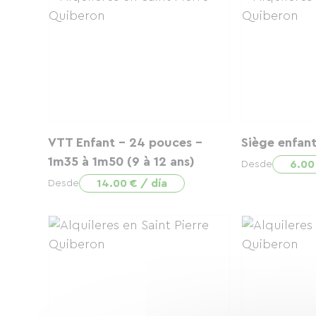
VTT Enfant - 24 pouces -
Siège enfan
1m35 à 1m50 (9 à 12 ans)
6.00
Desde
14.00 € / día
Desde