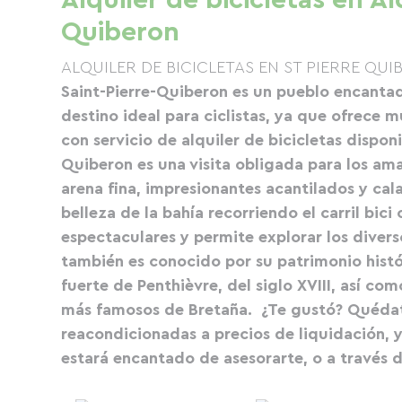
Alquiler de bicicletas en Al
Quiberon
ALQUILER DE BICICLETAS EN ST PIERRE QU
Saint-Pierre-Quiberon es un pueblo encantad
destino ideal para ciclistas, ya que ofrece m
con servicio de alquiler de bicicletas dispon
Quiberon es una visita obligada para los am
arena fina, impresionantes acantilados y cala
belleza de la bahía recorriendo el carril bici
espectaculares y permite explorar los divers
también es conocido por su patrimonio histór
fuerte de Penthièvre, del siglo XVIII, así c
más famosos de Bretaña.
¿Te gustó? Quédat
reacondicionadas a precios de liquidación, 
estará encantado de asesorarte, o a través 