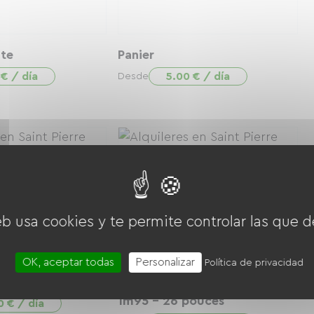
te
Panier
 € / día
5.00 € / día
Desde
eb usa cookies y te permite controlar las que d
OK, aceptar todas
Personalizar
Política de privacidad
fant / Baby Van
VTC VAE balade - 1m50 à
1m95 - 26 pouces
0 € / día