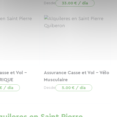
33.00 € / día
Desde
sse et Vol -
Assurance Casse et Vol - Vélo
RIQUE
Musculaire
€ / día
5.00 € / día
Desde