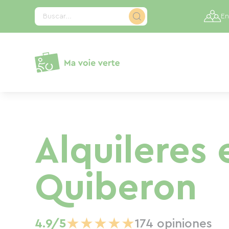
Panel de gestión de cookies
Buscar...
En
Alquileres 
Quiberon
★
★
★
★
★
4.9/5
174 opiniones