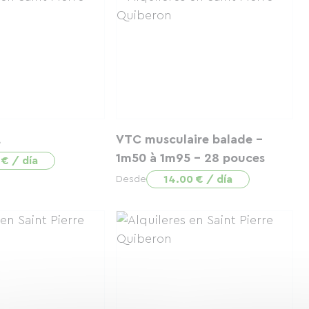
t
VTC musculaire balade -
1m50 à 1m95 - 28 pouces
 € / día
14.00 € / día
Desde