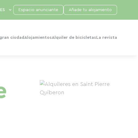
Espacio anunciante
Añade tu alojamiento
 gran ciudad
Alojamientos
Alquiler de bicicletas
La revista
e