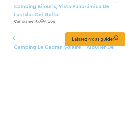
Camping Bilouris, Vista Panorámica De
Las Islas Del Golfo.
Campamento
Arzon
Laissez-vous guider
Camping Le Cadran Solaire - Alquiler De
Casas Móviles
Insólito
Tour-Du-Parc
Palomar De Kerguezec
Casa De Huéspedes
Surzur
Camping Domaine De Kersial 3*, Piscina
Cubierta, Morbihan Sur