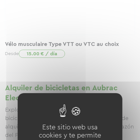
Vélo musculaire Type VTT ou VTC au choix
15.00 € / día
Desde
Alquiler de bicicletas en Aubrac
Electro Velo
Explora la magnífica meseta de Aubrac en
bicicleta con Aubrac Electro Vélo, tu tienda de
alquiler de bicicletas en Nasbinals, en el corazón
Este sitio web usa
del Parque Natural Regional.
cookies y te permite