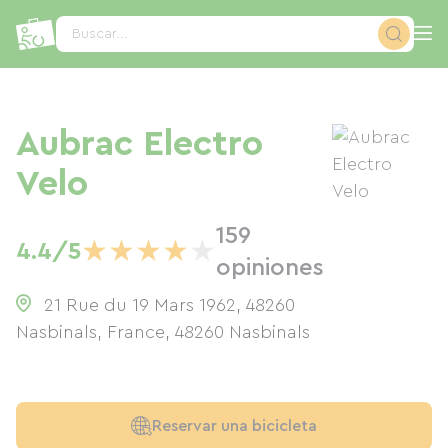
Panel de gestión de cookies
Buscar...
Aubrac Electro
Velo
159
★
★
★
★
★
4.4/5
opiniones
21 Rue du 19 Mars 1962, 48260
Nasbinals, France
,
48260
Nasbinals
Reservar una bicicleta