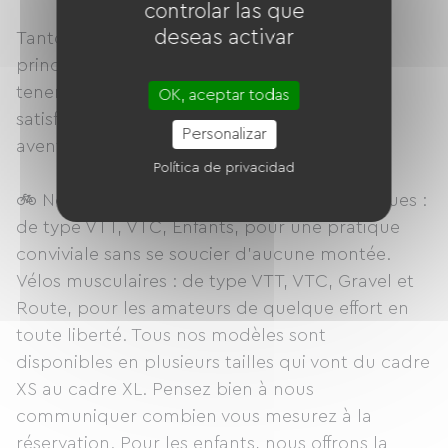
controlar las que
deseas activar
Tanto si eres un ciclista experimentado, un
principiante o incluso un ciclista de turismo,
tenemos la bicicleta que necesitas para
OK, aceptar todas
satisfacer tus necesidades de ciclismo y
Personalizar
aventura.
Política de privacidad
🚲 Nos propositions de vélos : Vélos électriques :
de type VTT, VTC, Enfants, pour une pratique
conviviale sans se soucier d’aucune montée.
Vélos musculaires : de type VTT, VTC, Gravel et
Route, pour les amateurs de quelque effort en
toute liberté. Tous nos modèles sont
disponibles en plusieurs tailles qui vont du cadre
XS au cadre XL. Pensez bien à nous
communiquer combien vous mesurez à la
réservation. Pour les enfants, nous offrons la