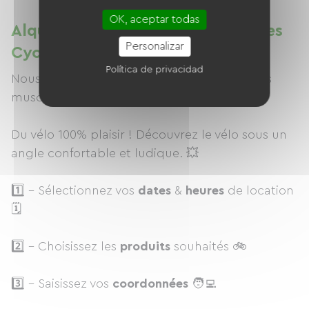
OK, aceptar todas
Alquiler de bicicletas en Baronnies
Personalizar
Cycle
Política de privacidad
Nous vous proposons notre gamme de vélos
musculaires ou électriques à la location ! 🚲
Du vélo 100% plaisir ! Découvrez le vélo sous un
angle confortable et ludique. 💥
1️⃣ - Sélectionnez vos
dates
&
heures
de location
🗓
2️⃣ - Choisissez les
produits
souhaités 🚲
3️⃣ - Saisissez vos
coordonnées
🧑‍💻