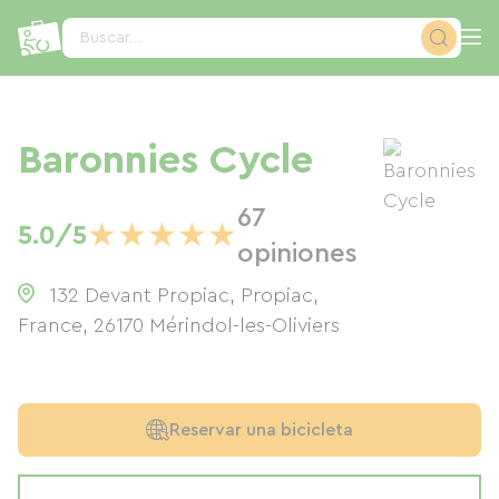
Panel de gestión de cookies
Buscar...
Baronnies Cycle
67
★
★
★
★
★
5.0/5
opiniones
132 Devant Propiac, Propiac,
France
,
26170
Mérindol-les-Oliviers
Reservar una bicicleta