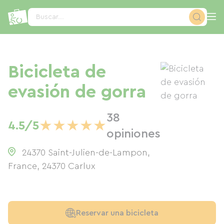
Panel de gestión de cookies
Buscar...
Bicicleta de
evasión de gorra
38
★
★
★
★
★
4.5/5
opiniones
24370 Saint-Julien-de-Lampon,
France
,
24370
Carlux
Reservar una bicicleta