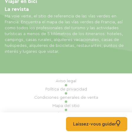
Viajar en bici
La revista
Ma voie verte, el sitio de referencia de las vías verdes en
Francia. Encuentra el mapa de las vías verdes de Francia, así
como todos los profesionales del turismo y las actividades
turísticas a menos de 5 kilómetros de los itinerarios: hoteles,
campings, casas rurales, alquileres vacacionales, casas de
huéspedes, alquileres de bicicletas, restaurantes, puntos de
interés y lugares que visitar.
Aviso legal
Política de privacidad
Condiciones generales de venta
Mapa del sitio
Gestión de cookies
Realización: Mill, Privas
Laissez-vous guider
© 2026 Ma Voie Verte Todos los derechos reservados