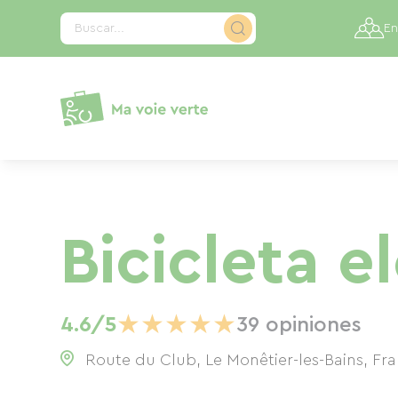
Panel de gestión de cookies
Buscar...
En
Bicicleta e
★
★
★
★
★
4.6/5
39 opiniones
Route du Club, Le Monêtier-les-Bains, Fr