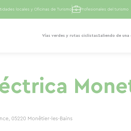
tidades locales y Oficinas de Turismo
Profesionales del turismo
Vías verdes y rutas ciclistas
Saliendo de una
léctrica Mone
ance
,
05220
Monêtier-les-Bains