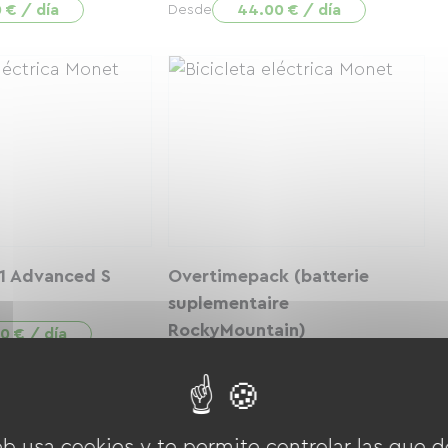
 € / día
44.00 € / día
Desde
 1 Advanced S
Overtimepack (batterie
suplementaire
RockyMountain)
0 € / día
10.00 € / día
Desde
eb usa cookies y te permite controlar las que d