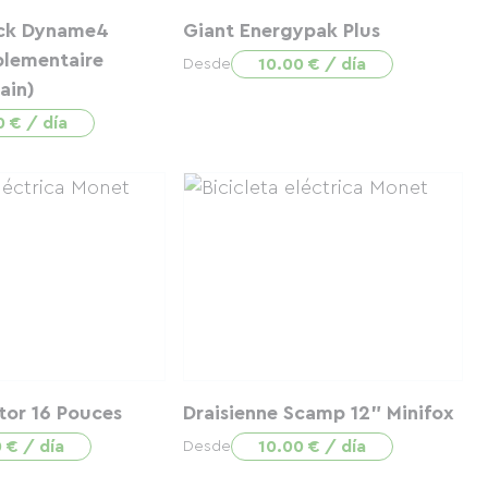
ck Dyname4
Giant Energypak Plus
plementaire
10.00 € / día
Desde
ain)
0 € / día
tor 16 Pouces
Draisienne Scamp 12" Minifox
 € / día
10.00 € / día
Desde