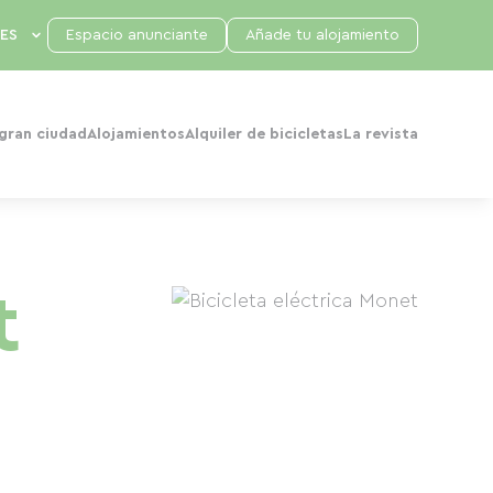
Espacio anunciante
Añade tu alojamiento
 gran ciudad
Alojamientos
Alquiler de bicicletas
La revista
t