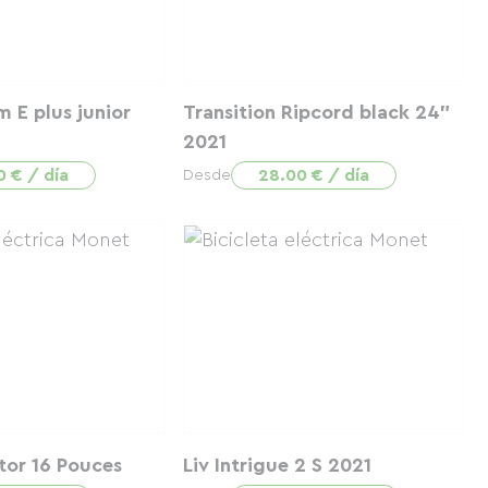
 E plus junior
Transition Ripcord black 24"
2021
0 € / día
28.00 € / día
Desde
tor 16 Pouces
Liv Intrigue 2 S 2021