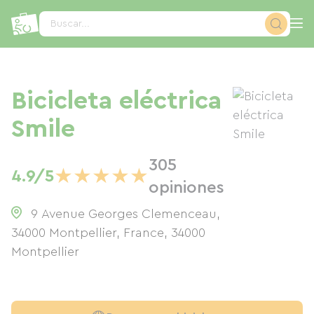
Panel de gestión de cookies
Buscar...
Bicicleta eléctrica
Smile
305
★
★
★
★
★
4.9/5
opiniones
9 Avenue Georges Clemenceau,
34000 Montpellier, France
,
34000
Montpellier