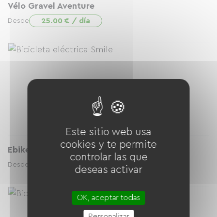
Vélo Gravel Aventure
25.00 € / día
Desde
Este sitio web usa
cookies y te permite
Ebike Cargo Biplace
controlar las que
40.00 € / día
Desde
deseas activar
OK, aceptar todas
Personalizar