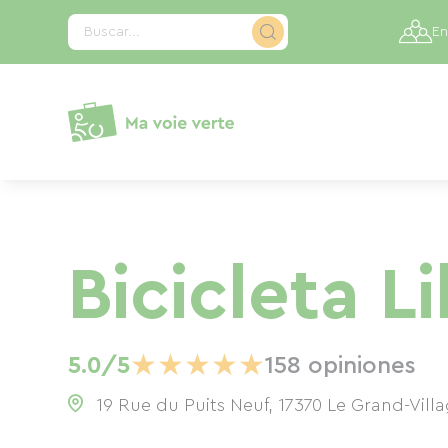
Panel de gestión de cookies
Buscar...
En
Bicicleta L
★
★
★
★
★
5.0/5
158 opiniones
19 Rue du Puits Neuf, 17370 Le Grand-Vill