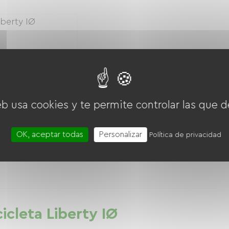
eb usa cookies y te permite controlar las que d
2026
OK, aceptar todas
Personalizar
Política de privacidad
0 € / día
cicleta Liberty IØ