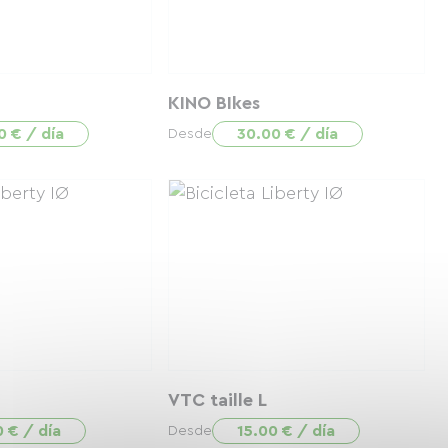
KINO BIkes
0 € / día
30.00 € / día
Desde
VTC taille L
0 € / día
15.00 € / día
Desde