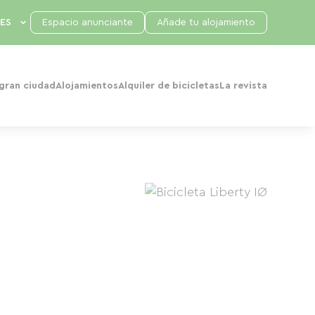
Espacio anunciante
Añade tu alojamiento
 gran ciudad
Alojamientos
Alquiler de bicicletas
La revista