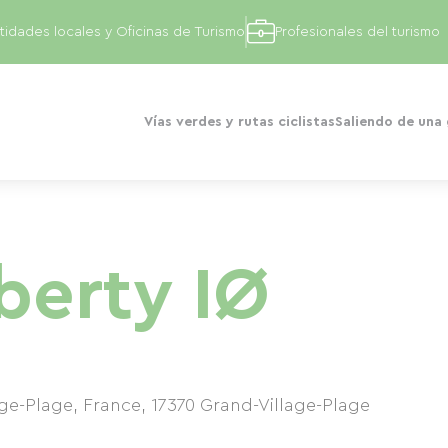
tidades locales y Oficinas de Turismo
Profesionales del turismo
Vías verdes y rutas ciclistas
Saliendo de una
iberty IØ
age-Plage, France
,
17370
Grand-Village-Plage