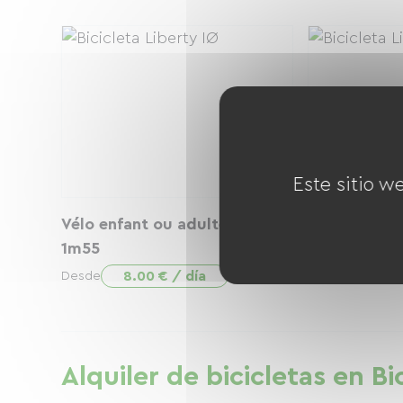
Este sitio w
Vélo enfant ou adulte jusqu'à
CAVET AIR 
1m55
30.0
Desde
8.00 € / día
Desde
Alquiler de bicicletas en Bi