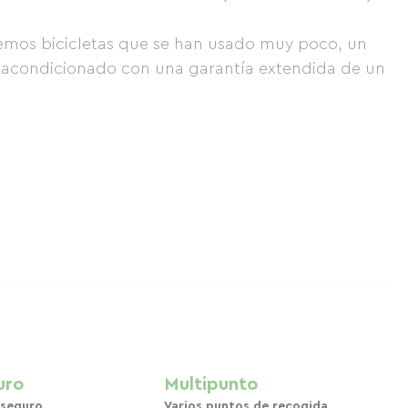
demos bicicletas que se han usado muy poco, un
acondicionado con una garantía extendida de un
uro
Multipunto
 seguro
Varios puntos de recogida