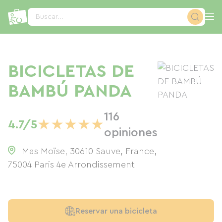
Panel de gestión de cookies
Buscar...
BICICLETAS DE
BAMBÚ PANDA
116
★
★
★
★
★
4.7/5
opiniones
Mas Moïse, 30610 Sauve, France
,
75004
Paris 4e Arrondissement
Reservar una bicicleta