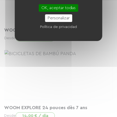
OK, aceptar todas
Personalizar
Política de privacidad
WOOM GO 4 20 pouces dès 6 ans
12.00 € / día
Desde
WOOM EXPLORE 24 pouces dès 7 ans
14.00 € / día
Desde