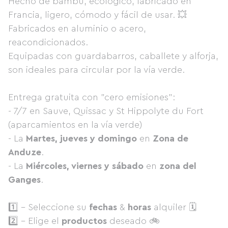
Hecho de bambú, ecológico, fabricado en
Francia, ligero, cómodo y fácil de usar. 💥
Fabricados en aluminio o acero,
reacondicionados.
Equipadas con guardabarros, caballete y alforja,
son ideales para circular por la vía verde.
Entrega gratuita con "cero emisiones":
- 7/7 en Sauve, Quissac y St Hippolyte du Fort
(aparcamientos en la vía verde)
- La
Martes, jueves y domingo
en
Zona de
Anduze
.
- La
Miércoles, viernes y sábado
en
zona del
Ganges
.
1️⃣ - Seleccione su
fechas
&
horas
alquiler 🗓
2️⃣ - Elige el
productos
deseado 🚲