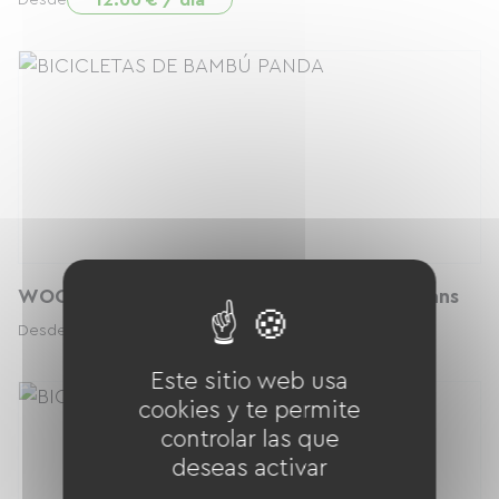
12.00 € / día
Desde
WOOM GO3 "Automagic" 16 pouces dès 4 ans
12.00 € / día
Desde
Este sitio web usa
cookies y te permite
controlar las que
deseas activar