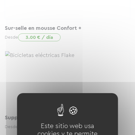
Sur-selle en mousse Confort +
3.00 € / día
Desde
Support téléphone guidon
Este sitio web usa
2.00 € / día
Desde
cookies y te permite