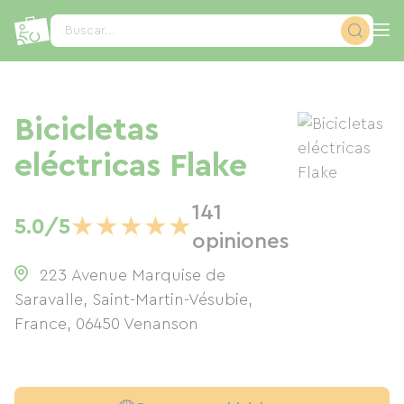
Panel de gestión de cookies
Buscar...
Bicicletas
eléctricas Flake
141
★
★
★
★
★
5.0/5
opiniones
223 Avenue Marquise de
Saravalle, Saint-Martin-Vésubie,
France
,
06450
Venanson