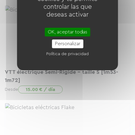
controlar las que
deseas activar
OK, aceptar todas
Personalizar
Política de privacidad
VTT électrique Semi-Rigide - taille S [1m53-
1m72]
15.00 € / día
Desde