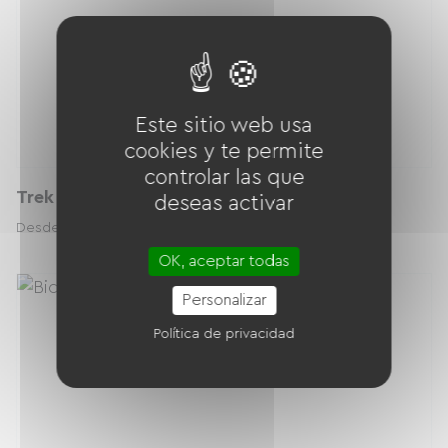
Este sitio web usa
cookies y te permite
controlar las que
Trek MADONE SL6 (taille S) PERFORMANCE
deseas activar
75.00 € / día
Desde
OK, aceptar todas
Personalizar
Política de privacidad