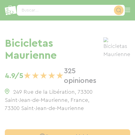
Panel de gestión de cookies
Buscar...
Bicicletas
Maurienne
325
★
★
★
★
★
4.9/5
opiniones
249 Rue de la Libération, 73300
Saint-Jean-de-Maurienne, France
,
73300
Saint-Jean-de-Maurienne