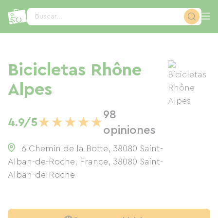
Panel de gestión de cookies
Buscar...
Bicicletas Rhône
Alpes
98
★
★
★
★
★
4.9/5
opiniones
6 Chemin de la Botte, 38080 Saint-
Alban-de-Roche, France
,
38080
Saint-
Alban-de-Roche