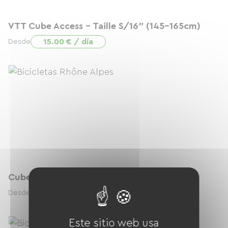
VTT Cube Access - Taille S/16" (145-165cm)
15.00 € / día
Desde
Cube AXIAL race T50cm (162-172cm)
29.00 € / día
Desde
Este sitio web usa