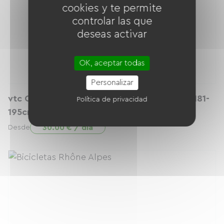
cookies y te permite
controlar las que
deseas activar
OK, aceptar todas
Personalizar
vtc Cube Touring Hybrid one - Taille L/58 (181-
Política de privacidad
195cm)
30.00 € / día
Desde