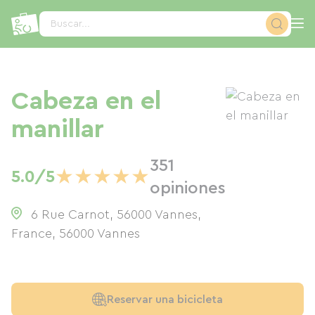
Panel de gestión de cookies
Buscar...
Cabeza en el
manillar
351
★
★
★
★
★
5.0/5
opiniones
6 Rue Carnot, 56000 Vannes,
France
,
56000
Vannes
Reservar una bicicleta