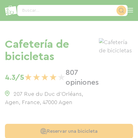
Panel de gestión de cookies
Buscar...
Cafetería de
bicicletas
807
★
★
★
★
★
4.3/5
opiniones
207 Rue du Duc d'Orléans,
Agen, France
,
47000
Agen
Reservar una bicicleta