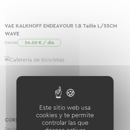
VAE KALKHOFF ENDEAVOUR 1.B Taille L/55CM
WAVE
36.00 € / día
Desde
Este sitio web usa
cookies y te permite
CORDE DE TRACTAGE BIKE TAXI
controlar las que
5.00 € / día
Desde