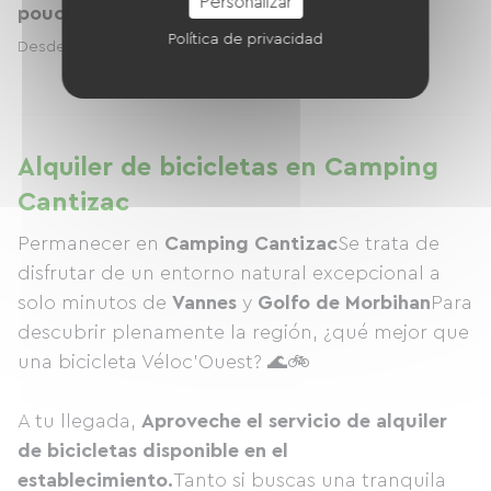
Personalizar
pouces
Política de privacidad
10.00 € / día
Desde
Alquiler de bicicletas en Camping
Cantizac
Permanecer en
Camping Cantizac
Se trata de
disfrutar de un entorno natural excepcional a
solo minutos de
Vannes
y
Golfo de Morbihan
Para
descubrir plenamente la región, ¿qué mejor que
una bicicleta Véloc'Ouest? 🌊🚲
A tu llegada,
Aproveche el servicio de alquiler
de bicicletas disponible en el
establecimiento.
Tanto si buscas una tranquila