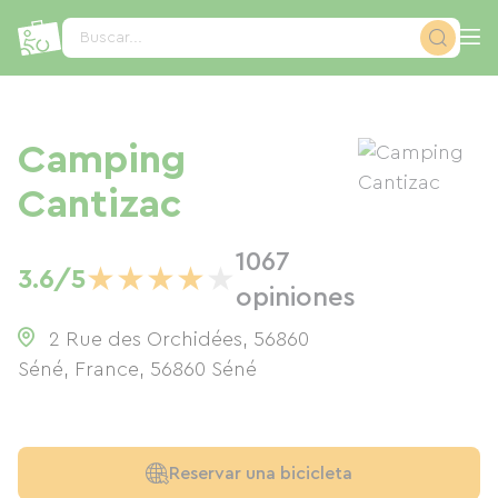
Panel de gestión de cookies
Buscar...
Camping
Cantizac
1067
★
★
★
★
★
3.6/5
opiniones
2 Rue des Orchidées, 56860
Séné, France
,
56860
Séné
Reservar una bicicleta