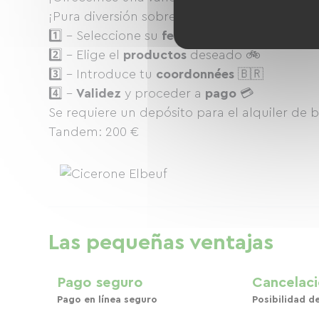
¡Pura diversión sobre ruedas! Descubre el c
1️⃣ - Seleccione su
fechas
&
horas
alquiler 🗓
2️⃣ - Elige el
productos
deseado 🚲
3️⃣ - Introduce tu
coordonnées
🇧🇷
4️⃣ -
Validez
y proceder a
pago
💳
Se requiere un depósito para el alquiler de bi
Tandem: 200 €
Las pequeñas ventajas
Pago seguro
Cancelaci
Pago en línea seguro
Posibilidad d