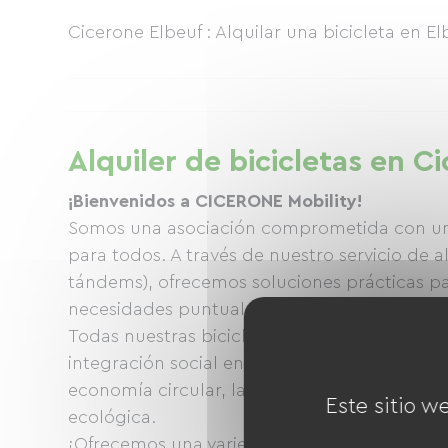
Cicerone Elbeuf : Alquilar una bicicleta en E
Alquiler de bicicletas en C
¡Bienvenidos a CICERONE Mobility!
Somos una asociación comprometida con una 
para todos. A través de nuestro servicio de alq
tándems), ofrecemos soluciones prácticas pa
necesidades puntuales.
Todas nuestras bicicletas se reacondicionan
integración social en Évreux y Elbeuf. Alquil
economía circular, la inclusión social a travé
Este sitio w
ecológica.
¡Ofrecemos una variedad de bicicletas tradici