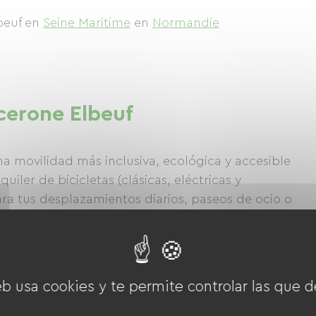
lbeuf
en
Seine Maritime
en
Normandie
icerone Elbeuf
movilidad más inclusiva, ecológica y accesible
uiler de bicicletas (clásicas, eléctricas y
ra tus desplazamientos diarios, paseos de ocio o
 cuidadosamente en nuestros talleres de
ar una bicicleta con CICERONE significa apoyar la
s de la actividad económica y la transición
eb usa cookies y te permite controlar las que d
onales y eléctricas en alquiler! 🚲