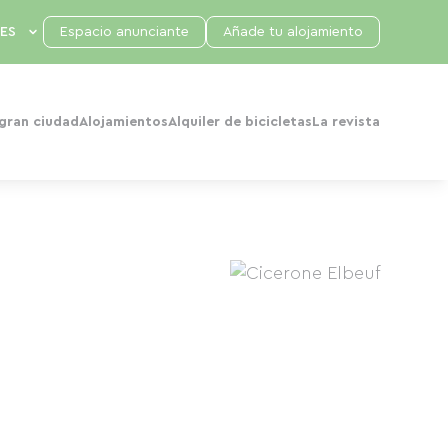
Espacio anunciante
Añade tu alojamiento
 gran ciudad
Alojamientos
Alquiler de bicicletas
La revista