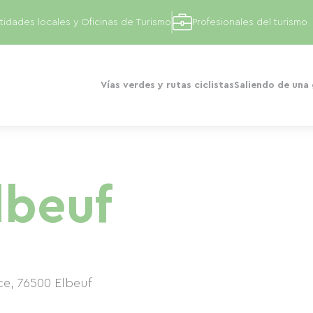
tidades locales y Oficinas de Turismo
Profesionales del turismo
Vías verdes y rutas ciclistas
Saliendo de una
lbeuf
ce
,
76500
Elbeuf