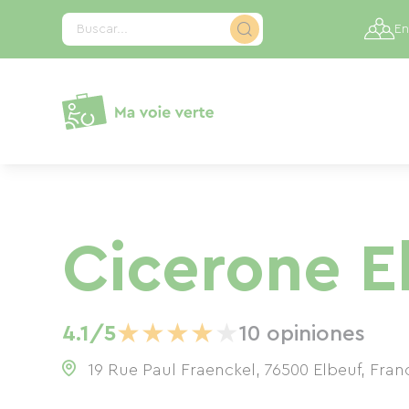
Panel de gestión de cookies
Buscar...
En
Cicerone E
★
★
★
★
★
4.1/5
10 opiniones
19 Rue Paul Fraenckel, 76500 Elbeuf, Fran