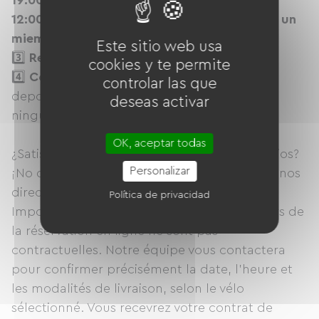
19:00 y los viernes por la mañana de 10:00 a
12:00. Se programará una cita entre usted y un
miembro del equipo de Icycle.
Este sitio web usa
3️⃣
Rellena tus datos. 🧑‍💻
cookies y te permite
4️⃣
Confirma tu reserva
Proceda al pago y
controlar las que
deposite la fianza de 100 € (no se realizará
deseas activar
ninguna retención previa). 💳
OK, aceptar todas
¿Satisfecho con la bicicleta y nuestros servicios?
Personalizar
¡No dudes en renovar tu contrato! Contáctanos
directamente para hablar de ello.
Política de privacidad
Importante: Les dates et heures affichées lors de
la réservation en ligne ne sont pas
contractuelles. Notre équipe vous contactera
pour confirmer précisément la date, l'heure et
les modalités de livraison, selon le vélo
sélectionné. Vous recevrez votre contrat de