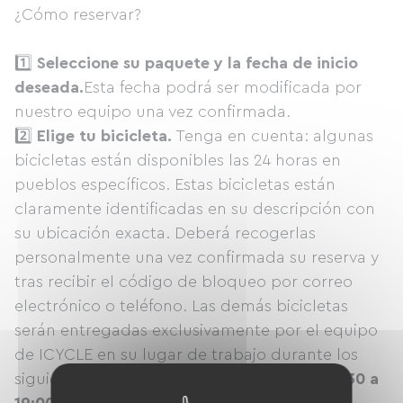
¿Cómo reservar?
1️⃣
Seleccione su paquete y la fecha de inicio
deseada.
Esta fecha podrá ser modificada por
nuestro equipo una vez confirmada.
2️⃣
Elige tu bicicleta.
Tenga en cuenta: algunas
bicicletas están disponibles las 24 horas en
pueblos específicos. Estas bicicletas están
claramente identificadas en su descripción con
su ubicación exacta. Deberá recogerlas
personalmente una vez confirmada su reserva y
tras recibir el código de bloqueo por correo
electrónico o teléfono. Las demás bicicletas
serán entregadas exclusivamente por el equipo
de ICYCLE en su lugar de trabajo durante los
siguientes horarios:
De lunes a jueves de 16:30 a