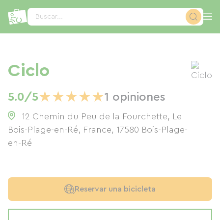
Panel de gestión de cookies
Buscar...
Ciclo
★
★
★
★
★
5.0/5
1 opiniones
12 Chemin du Peu de la Fourchette, Le
Bois-Plage-en-Ré, France
,
17580
Bois-Plage-
en-Ré
Reservar una bicicleta