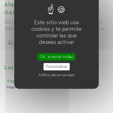
Alquiler de bicicletas en CYCLES
GALLEGO
Les Cycles Gallego spécialistes du vélo depuis
Este sitio web usa
cookies y te permite
1982 avec des marques comme Trek et Amflow
controlar las que
deseas activar
OK, aceptar todas
Personalizar
Las pequeñas ventajas
Política de privacidad
Pago seguro
Pago en línea seguro