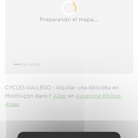
Preparando el mapa...
Vía verde
CYCLES GALLEGO : Alquilar una bicicleta en
Montluçon
dans l'
Allier
en
Auvergne-Rhône-
Alpes