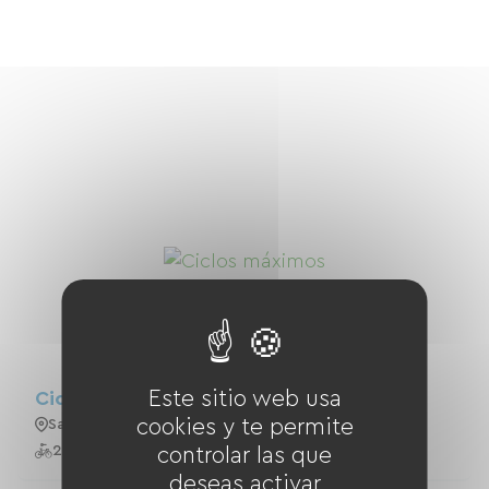
Este sitio web usa
Ciclos Máximos
cookies y te permite
Saint-Avold
20 Bicicletas
controlar las que
deseas activar