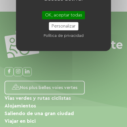
OK, aceptar todas
Personalizar
Política de privacidad
Nos plus belles voies vertes
Vías verdes y rutas ciclistas
Alojamientos
Saliendo de una gran ciudad
Viajar en bici