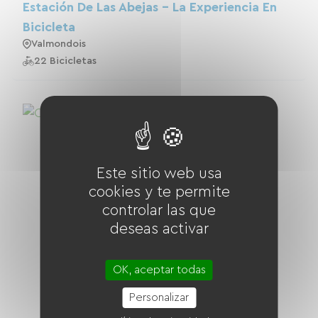
Estación De Las Abejas - La Experiencia En
Bicicleta
Valmondois
22 Bicicletas
Este sitio web usa
cookies y te permite
controlar las que
deseas activar
OK, aceptar todas
Personalizar