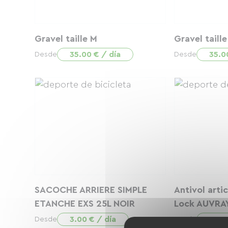
Gravel taille M
Gravel taill
35.00 € / día
35.0
Desde
Desde
SACOCHE ARRIERE SIMPLE
Antivol artic
ETANCHE EXS 25L NOIR
Lock AUVRA
3.00 € / día
3.00
Desde
Desde