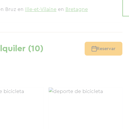
 en Bruz
en
Ille-et-Vilaine
en
Bretagne
lquiler (10)
Reservar