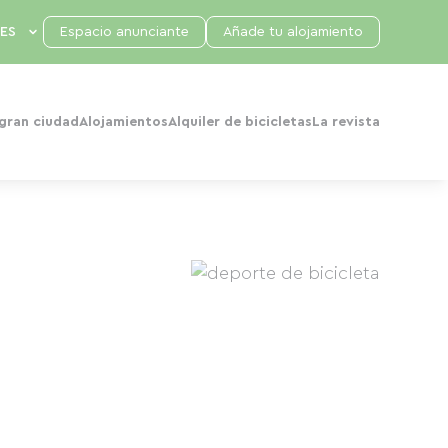
Espacio anunciante
Añade tu alojamiento
 gran ciudad
Alojamientos
Alquiler de bicicletas
La revista