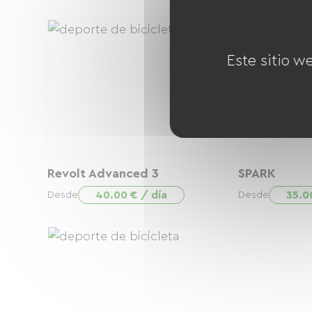
Este sitio w
Revolt Advanced 3
SPARK
40.00 € / día
35.0
Desde
Desde