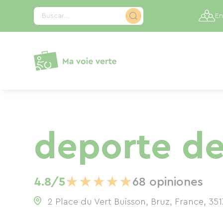
Panel de gestión de cookies
Buscar...
En
deporte de
★
★
★
★
★
4.8/5
68 opiniones
2 Place du Vert Buisson, Bruz, France
,
351