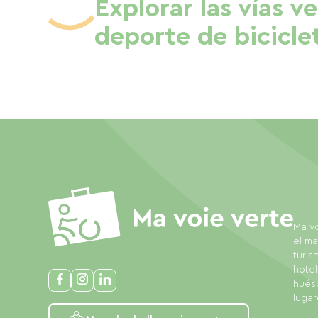
Explorar las vías v
deporte de bicicle
Ma vo
el ma
turis
hotel
huésp
lugar