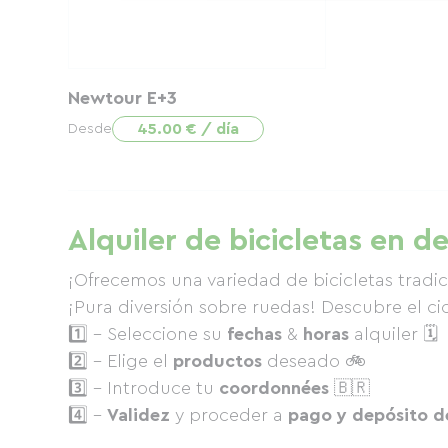
Newtour E+3
45.00 € / día
Desde
Alquiler de bicicletas en d
¡Ofrecemos una variedad de bicicletas tradici
¡Pura diversión sobre ruedas! Descubre el c
1️⃣ - Seleccione su
fechas
&
horas
alquiler 🗓
2️⃣ - Elige el
productos
deseado 🚲
3️⃣ - Introduce tu
coordonnées
🇧🇷
4️⃣ -
Validez
y proceder a
pago y depósito d