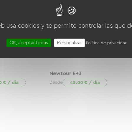
eb usa cookies y te permite controlar las que d
OK, aceptar todas
Personalizar
Política de privacidad
Newtour E+3
0 € / día
45.00 € / día
Desde