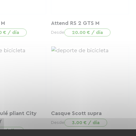
e M
Attend RS 2 GTS M
0 € / día
20.00 € / día
Desde
ulé pliant City
Casque Scott supra
Y
3.00 € / día
Desde
 € / día