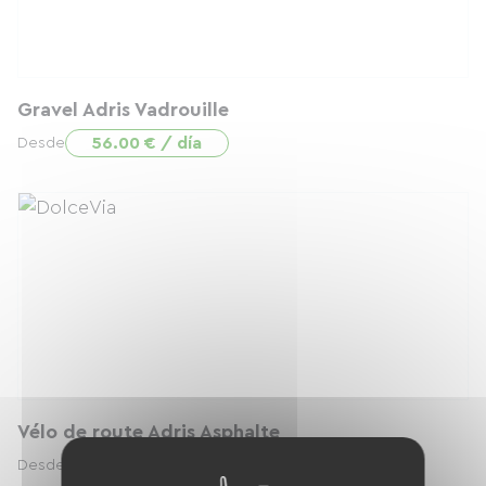
Gravel Adris Vadrouille
56.00 € / día
Desde
Vélo de route Adris Asphalte
57.00 € / día
Desde