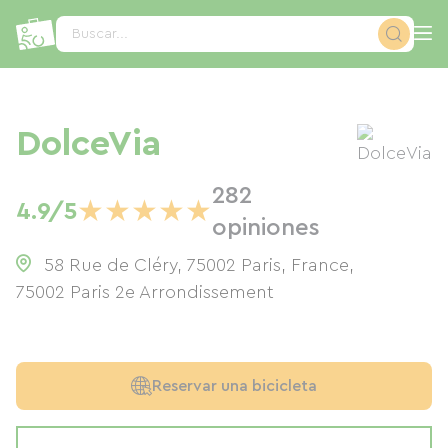
Panel de gestión de cookies
Buscar...
DolceVia
282
★
★
★
★
★
4.9/5
opiniones
58 Rue de Cléry, 75002 Paris, France
,
75002
Paris 2e Arrondissement
Reservar una bicicleta