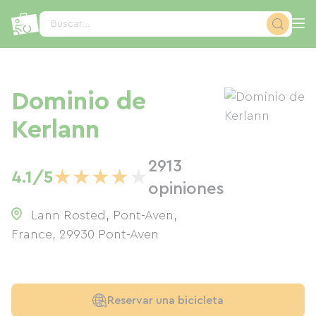
Panel de gestión de cookies
Buscar...
Dominio de
Kerlann
2913
★
★
★
★
★
4.1/5
opiniones
Lann Rosted, Pont-Aven,
France
,
29930
Pont-Aven
Reservar una bicicleta