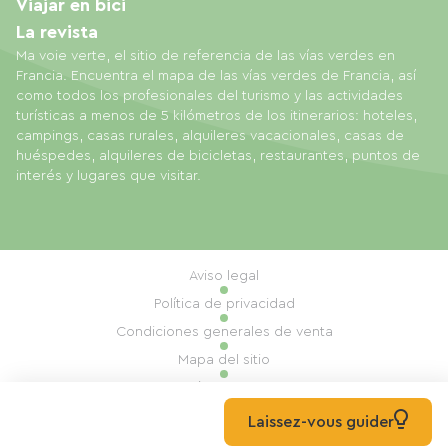
Viajar en bici
La revista
Ma voie verte, el sitio de referencia de las vías verdes en
Francia. Encuentra el mapa de las vías verdes de Francia, así
como todos los profesionales del turismo y las actividades
turísticas a menos de 5 kilómetros de los itinerarios: hoteles,
campings, casas rurales, alquileres vacacionales, casas de
huéspedes, alquileres de bicicletas, restaurantes, puntos de
interés y lugares que visitar.
Aviso legal
Política de privacidad
Condiciones generales de venta
Mapa del sitio
Gestión de cookies
Realización: Mill, Privas
Laissez-vous guider
© 2026 Ma Voie Verte Todos los derechos reservados