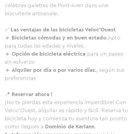
célèbres galettes de Pont-Aven dans une
biscuiterie artisanale.
✅
Las ventajas de las bicicletas Veloc'Ouest
🔹
Bicicletas cómodas y en buen estado.
Apto
para todas las edades y niveles.
🔹
Opción de bicicleta eléctrica
para un paseo
sin esfuerzo
🔹
Alquiler por día o por varios días.
, según sus
preferencias
📍
Reservar ahora !
¡No te pierdas esta experiencia imperdible! Con
Veloc'Ouest, alquilar es rápido y fácil. Reserva tu
bicicleta hoy y comienza tu aventura tan pronto
como llegues a
Dominio de Kerlann
.