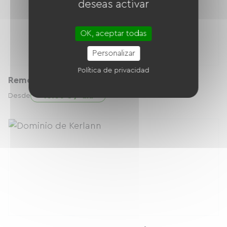
deseas activar
OK, aceptar todas
Personalizar
Política de privacidad
Remorque enfant / Baby Van
10.00 € / día
Desde