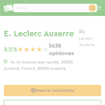
Panel de gestión de cookies
Buscar...
E. Leclerc Auxerre
5638
★
★
★
★
★
3.7/5
opiniones
14-16 Avenue Jean Jaurès, 89000
Auxerre, France
,
89000
Auxerre
Reservar una bicicleta