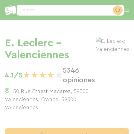
Panel de gestión de cookies
Buscar...
E. Leclerc -
Valenciennes
5346
★
★
★
★
★
4.1/5
opiniones
50 Rue Ernest Macarez, 59300
Valenciennes, France
,
59300
Valenciennes