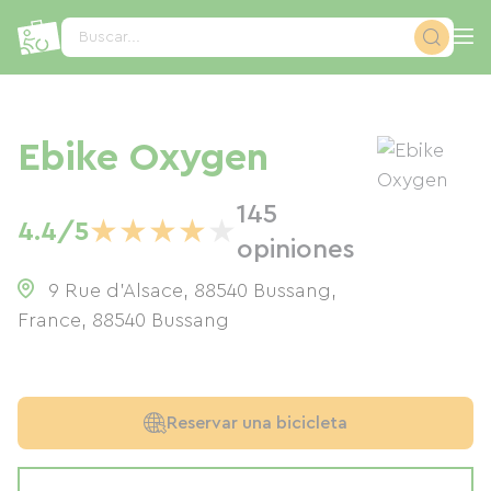
Panel de gestión de cookies
Buscar...
Ebike Oxygen
145
★
★
★
★
★
4.4/5
opiniones
9 Rue d'Alsace, 88540 Bussang,
France
,
88540
Bussang
Reservar una bicicleta