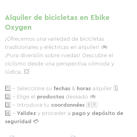
Alquiler de bicicletas en Ebike
Oxygen
¡Ofrecemos una variedad de bicicletas
tradicionales y eléctricas en alquiler! 🚲
¡Pura diversión sobre ruedas! Descubre el
ciclismo desde una perspectiva cómoda y
lúdica. 💥
1️⃣ - Seleccione su
fechas
&
horas
alquiler 🗓
2️⃣ - Elige el
productos
deseado 🚲
3️⃣ - Introduce tu
coordonnées
🇧🇷
4️⃣ -
Validez
y proceder a
pago y depósito de
seguridad
💳