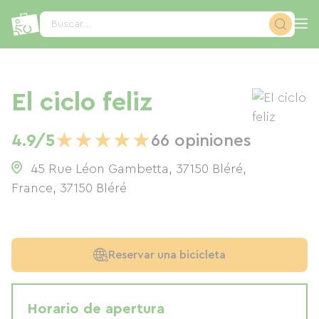
Panel de gestión de cookies
Buscar...
El ciclo feliz
★
★
★
★
★
4.9/5
66 opiniones
45 Rue Léon Gambetta, 37150 Bléré,
France
,
37150
Bléré
Reservar una bicicleta
Horario de apertura