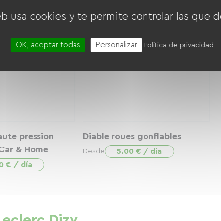
20.00 € / día
Desde
eb usa cookies y te permite controlar las que d
OK, aceptar todas
Personalizar
Política de privacidad
aute pression
Diable roues gonflables
 Car & Home
5.00 € / día
Desde
0 € / día
Leclerc Dizy