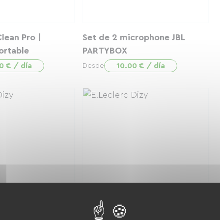
Clean Pro |
Set de 2 microphone JBL
ortable
PARTYBOX
0 € / día
10.00 € / día
Desde
ères
enceinte jbl partybox encore
2
 € / día