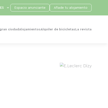
Espacio anunciante
Añade tu alojamiento
 gran ciudad
Alojamientos
Alquiler de bicicletas
La revista