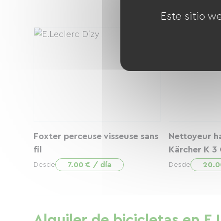
Este sitio w
Foxter perceuse visseuse sans
Nettoyeur h
fil
Kärcher K 3
7.00 € / día
20.0
Desde
Desde
Alquiler de bicicletas en E.