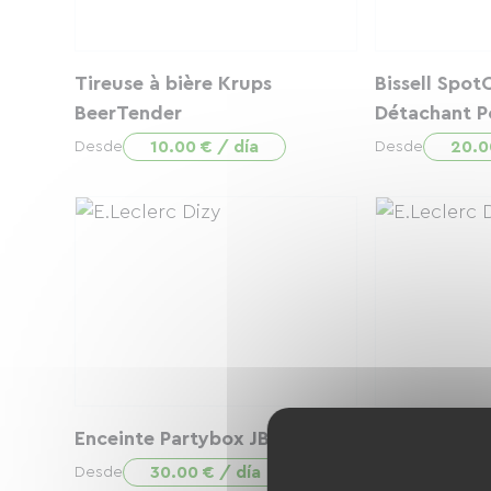
Tireuse à bière Krups
Bissell Spot
BeerTender
Détachant P
10.00 € / día
20.0
Desde
Desde
Enceinte Partybox JBL
Jeu de lumi
30.00 € / día
5.00
Desde
Desde