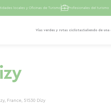
tidades locales y Oficinas de Turismo
Profesionales del turismo
Vías verdes y rutas ciclistas
Saliendo de una
izy
izy, France
,
51530
Dizy