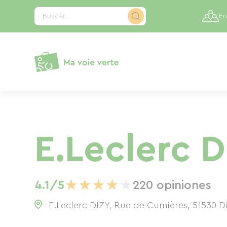
Panel de gestión de cookies
Buscar...
En
E.Leclerc D
★
★
★
★
★
4.1/5
220 opiniones
E.Leclerc DIZY, Rue de Cumières, 51530 D