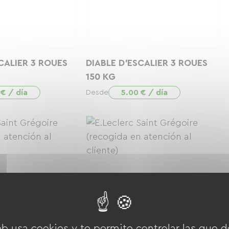
CALIER 3 ROUES
DIABLE D'ESCALIER 3 ROUES
150 KG
 € / día
5.00 € / día
Desde
eb usa cookies y te permite controlar las que d
OUVERTURES
LOT DE 2 SANGLES