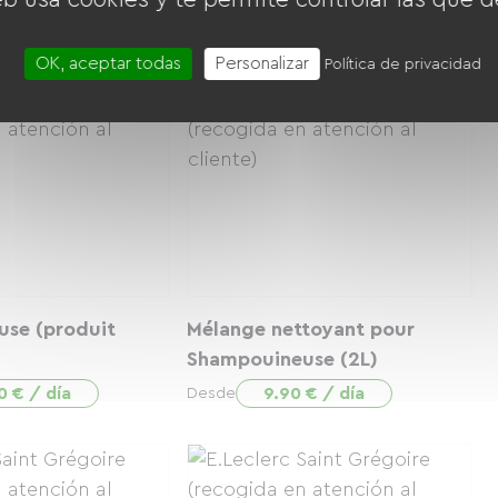
 € / día
3.00 € / día
Desde
OK, aceptar todas
Personalizar
Política de privacidad
se (produit
Mélange nettoyant pour
Shampouineuse (2L)
0 € / día
9.90 € / día
Desde