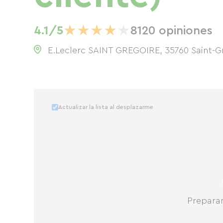
★
★
★
★
★
4.1/5
8120 opiniones
E.Leclerc SAINT GREGOIRE, 35760 Saint-G
Actualizar la lista al desplazarme
Prepara