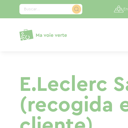
Panel de gestión de cookies
Buscar...
En
E.Leclerc S
(recogida 
cliente)