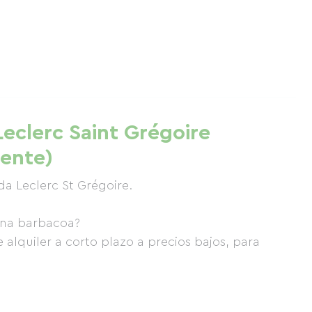
.Leclerc Saint Grégoire
iente)
da Leclerc St Grégoire.
 una barbacoa?
e alquiler a corto plazo a precios bajos, para