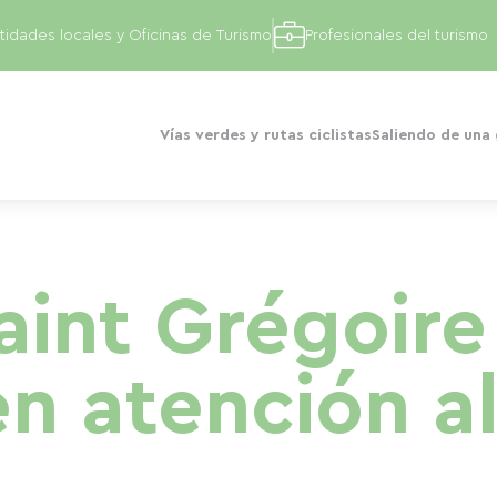
tidades locales y Oficinas de Turismo
Profesionales del turismo
Vías verdes y rutas ciclistas
Saliendo de una
aint Grégoire
en atención a