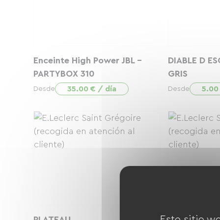
Enceinte High Power JBL -
DIABLE D ES
PARTYBOX 310
GRIS
35.00 € / día
5.00
Desde
Desde
Este sitio w
PLATEAU
LOT DE 2 C