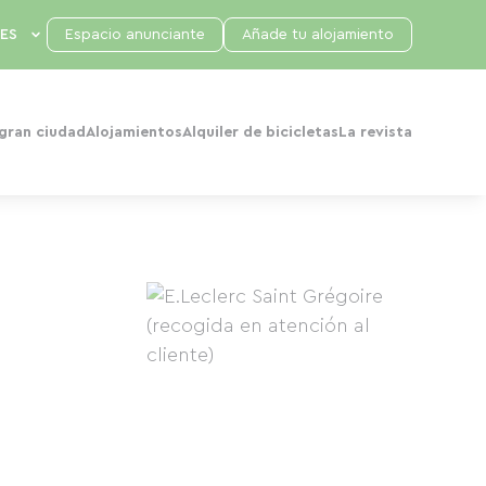
Espacio anunciante
Añade tu alojamiento
 gran ciudad
Alojamientos
Alquiler de bicicletas
La revista
l