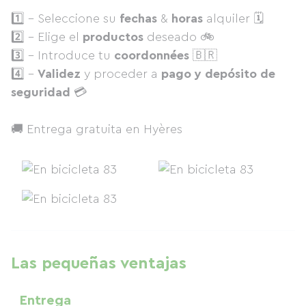
1️⃣ - Seleccione su
fechas
&
horas
alquiler 🗓
2️⃣ - Elige el
productos
deseado 🚲
3️⃣ - Introduce tu
coordonnées
🇧🇷
4️⃣ -
Validez
y proceder a
pago y depósito de
seguridad
💳
🚚 Entrega gratuita en Hyères
Las pequeñas ventajas
Entrega