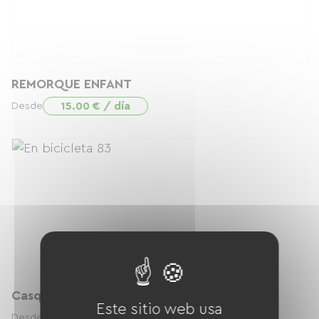
REMORQUE ENFANT
15.00 € / día
Desde
Casque enfant
Este sitio web usa
3.00 € / día
Desde