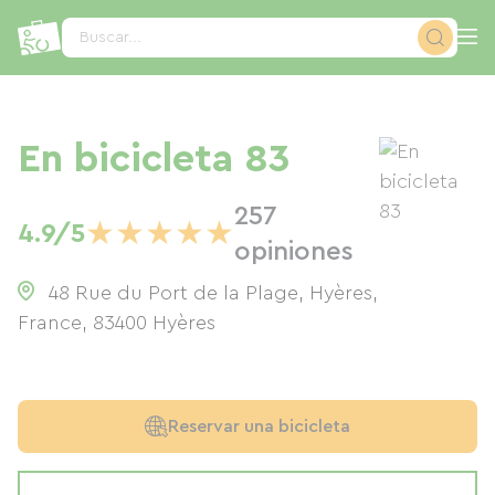
Panel de gestión de cookies
Buscar...
En bicicleta 83
257
★
★
★
★
★
4.9/5
opiniones
48 Rue du Port de la Plage, Hyères,
France
,
83400
Hyères
Reservar una bicicleta