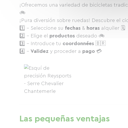
¡Ofrecemos una variedad de bicicletas tradici
🚲
¡Pura diversión sobre ruedas! Descubre el c
1️⃣ - Seleccione su
fechas
&
horas
alquiler 🗓
2️⃣ - Elige el
productos
deseado 🚲
3️⃣ - Introduce tu
coordonnées
🇧🇷
4️⃣ -
Validez
y proceder a
pago
💳
Las pequeñas ventajas