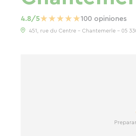
★
★
★
★
★
4.8/5
100 opiniones
451, rue du Centre - Chantemerle - 05 330
Prepara