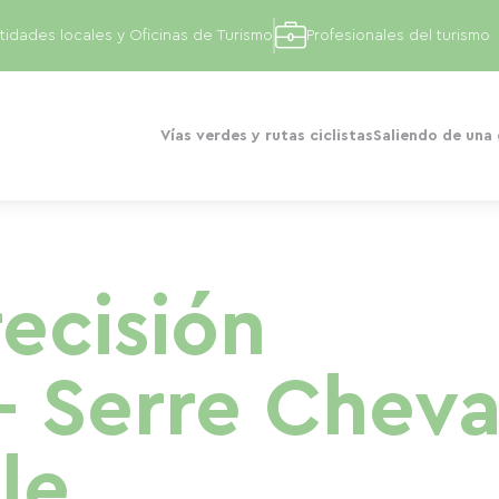
tidades locales y Oficinas de Turismo
Profesionales del turismo
Vías verdes y rutas ciclistas
Saliendo de una
ecisión
- Serre Cheva
le