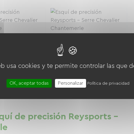
eb usa cookies y te permite controlar las que d
Location sac à dos porte bébé
OK, aceptar todas
Personalizar
0 € / día
10.00 € / día
Desde
Política de privacidad
squí de precisión Reysports -
le