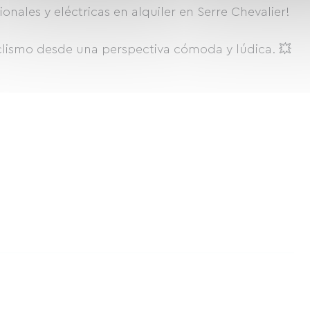
onales y eléctricas en alquiler en Serre Chevalier!
iclismo desde una perspectiva cómoda y lúdica. 💥