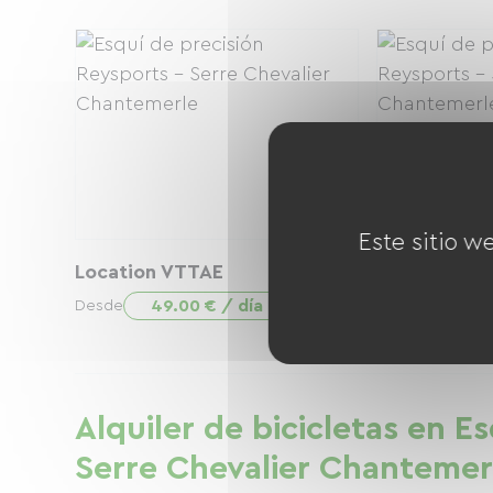
Este sitio w
Location VTTAE
VTT enduro
49.00 € / día
39.0
Desde
Desde
Alquiler de bicicletas en E
Serre Chevalier Chantemer