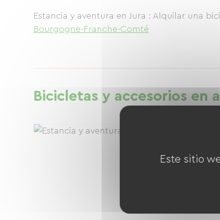
Estancia y aventura en Jura : Alquilar una bic
Bourgogne-Franche-Comté
Bicicletas y accesorios en al
Este sitio w