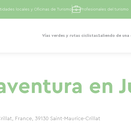
tidades locales y Oficinas de Turismo
Profesionales del turismo
Vías verdes y rutas ciclistas
Saliendo de una
aventura en J
rillat, France
,
39130
Saint-Maurice-Crillat