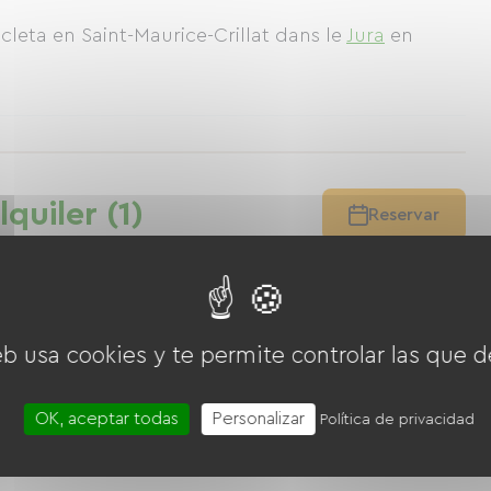
icleta en Saint-Maurice-Crillat
dans le
Jura
en
quiler (1)
Reservar
eb usa cookies y te permite controlar las que d
OK, aceptar todas
Personalizar
Política de privacidad