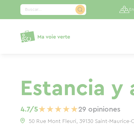
Panel de gestión de cookies
Buscar...
En
Estancia y 
★
★
★
★
★
4.7/5
29 opiniones
50 Rue Mont Fleuri, 39130 Saint-Maurice-C