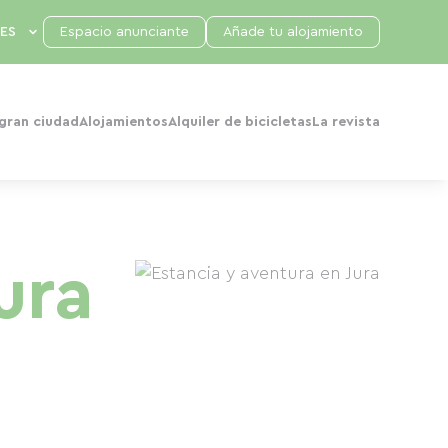
Espacio anunciante
Añade tu alojamiento
 gran ciudad
Alojamientos
Alquiler de bicicletas
La revista
ura