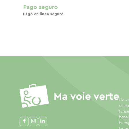
Pago seguro
Pago en línea seguro
Ma vo
el ma
turis
hotel
huésp
lugar