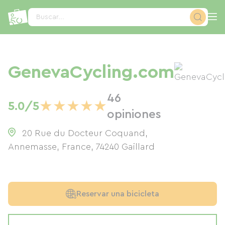
Panel de gestión de cookies
Buscar...
GenevaCycling.com
46
★
★
★
★
★
5.0/5
opiniones
20 Rue du Docteur Coquand,
Annemasse, France
,
74240
Gaillard
Reservar una bicicleta