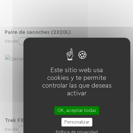
Paire de sacoches (2X20L)
20.00 € / día
Desde
Este sitio web usa
cookies y te permite
controlar las que deseas
activar
OK, aceptar todas
Trek FX2 - Homme S (155 - 165)
Personalizar
40.00 € / día
Desde
Política de privacidad